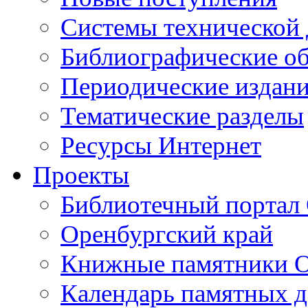
Cистемы технической
Библиографические о
Периодические издан
Тематические разделы
Ресурсы Интернет
Проекты
Библиотечный портал 
Оренбургский край
Книжные памятники О
Календарь памятных д