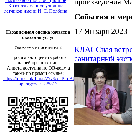
произведения М
высшее военное авиационное
Краснознаменное училище
летчиков имени И. С. Полбина
События и мер
17 Января 2023
Независимая оценка качества
оказания услуг
Уважаемые посетители!
КЛАССная встре
санитарный эксп
Просим вас оценить работу
нашей организации.
Анкета доступна по QR-коду, а
также по прямой ссылке:
https://forms.mkrf.ru/e/2579/xTPLeBU7/?
ap_orgcode=225813