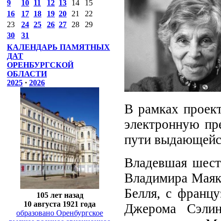
9
10
11
12
13
14
15
16
17
18
19
20
21
22
23
24
25
26
27
28
29
30
31
КАЛЕНДАРЬ ПАМЯТНЫХ
ДАТ
ОРЕНБУРГСКОЙ
ОБЛАСТИ
2025
·
2026
В рамках проект
электронную пр
пути выдающейся
Владевшая шест
Владимира Маяко
Белля, с францу
105 лет назад
10 августа 1921 года
Джерома Сэли
образовано Оренбургское