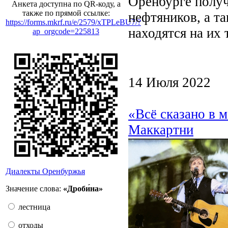
Оренбурге получ
Анкета доступна по QR-коду, а
также по прямой ссылке:
нефтяников, а т
https://forms.mkrf.ru/e/2579/xTPLeBU7/?
находятся на их 
ap_orgcode=225813
14 Июля 2022
«Всё сказано в 
Маккартни
Диалекты Оренбуржья
Значение слова:
«Дроби́на»
лестница
отходы