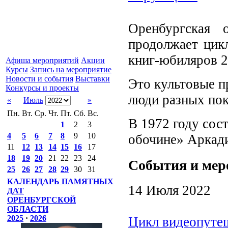
Оренбургская 
продолжает цик
книг-юбиляров 2
Афиша мероприятий
Акции
Курсы
Запись на мероприятие
Новости и события
Выставки
Это культовые п
Конкурсы и проекты
люди разных пок
«
Июль
»
Пн.
Вт.
Ср.
Чт.
Пт.
Сб.
Вс.
В 1972 году сос
1
2
3
4
5
6
7
8
9
10
обочине» Аркади
11
12
13
14
15
16
17
18
19
20
21
22
23
24
События и мер
25
26
27
28
29
30
31
КАЛЕНДАРЬ ПАМЯТНЫХ
14 Июля 2022
ДАТ
ОРЕНБУРГСКОЙ
ОБЛАСТИ
2025
·
2026
Цикл видеопуте