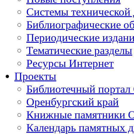
Cистемы технической
Библиографические о
Периодические издан
Тематические разделы
Ресурсы Интернет
Проекты
Библиотечный портал 
Оренбургский край
Книжные памятники О
Календарь памятных д