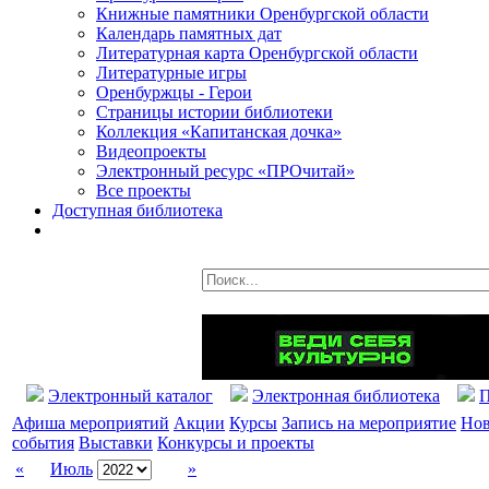
Книжные памятники Оренбургской области
Календарь памятных дат
Литературная карта Оренбургской области
Литературные игры
Оренбуржцы - Герои
Страницы истории библиотеки
Коллекция «Капитанская дочка»
Видеопроекты
Электронный ресурс «ПРОчитай»
Все проекты
Доступная библиотека
Электронный каталог
Электронная библиотека
П
Афиша мероприятий
Акции
Курсы
Запись на мероприятие
Нов
события
Выставки
Конкурсы и проекты
«
Июль
»