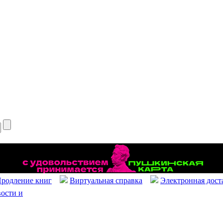
родление книг
Виртуальная справка
Электронная дост
ости и