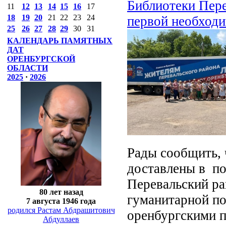
Библиотеки Пере
11
12
13
14
15
16
17
18
19
20
21
22
23
24
первой необход
25
26
27
28
29
30
31
КАЛЕНДАРЬ ПАМЯТНЫХ
ДАТ
ОРЕНБУРГСКОЙ
ОБЛАСТИ
2025
·
2026
Рады сообщить, 
доставлены в п
Перевальский ра
80 лет назад
гуманитарной по
7 августа 1946 года
родился Растам Абдрашитович
оренбургскими п
Абдуллаев