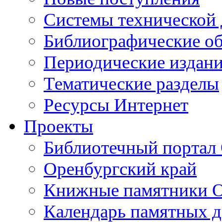
Cистемы технической
Библиографические о
Периодические издан
Тематические разделы
Ресурсы Интернет
Проекты
Библиотечный портал 
Оренбургский край
Книжные памятники О
Календарь памятных д