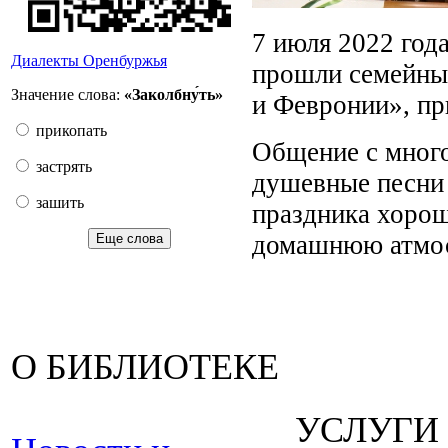
7 июля 2022 год
Диалекты Оренбуржья
прошли семейны
Значение слова:
«Заколбну́ть»
и Февронии», пр
прикопать
Общение с много
застрять
душевные песни 
зашить
праздника хорош
домашнюю атмо
Еще слова
О БИБЛИОТЕКЕ
УСЛУГИ