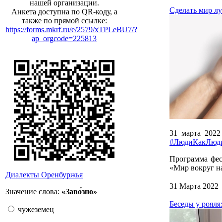
нашей организации.
Сделать мир лу
Анкета доступна по QR-коду, а
также по прямой ссылке:
https://forms.mkrf.ru/e/2579/xTPLeBU7/?
ap_orgcode=225813
31 марта 2022
#ЛюдиКакЛюд
Программа фес
«Мир вокруг на
Диалекты Оренбуржья
31 Марта 2022
Значение слова:
«Заво́зно»
Беседы у рояля
чужеземец