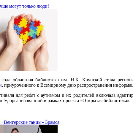
чше могут только люди!
 года областная библиотека им. Н.К. Крупской стала регио
и
, приуроченного к Всемирному дню распространения информац
тиваля для ребят с аутизмом и их родителей включала адапт
с!», организованной в рамках проекта «Открытая библиотека».
: «Венгерские танцы» Брамса