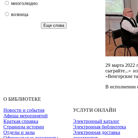
многолюдно
возница
Еще слова
29 марта 2022
сыграйте...» 
«Венгерские та
В исполнении ф
О БИБЛИОТЕКЕ
Новости и события
УСЛУГИ ОНЛАЙН
Афиша мероприятий
Краткая справка
Электронный каталог
Страницы истории
Электронная библиотека
Отделы и залы
Электронная доставка
Официальные документы
документов