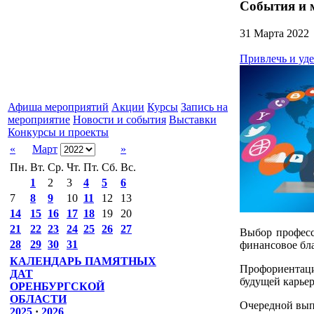
События и 
31 Марта 2022
Привлечь и уд
Афиша мероприятий
Акции
Курсы
Запись на
мероприятие
Новости и события
Выставки
Конкурсы и проекты
«
Март
»
Пн.
Вт.
Ср.
Чт.
Пт.
Сб.
Вс.
1
2
3
4
5
6
7
8
9
10
11
12
13
14
15
16
17
18
19
20
21
22
23
24
25
26
27
Выбор професс
28
29
30
31
финансовое бла
КАЛЕНДАРЬ ПАМЯТНЫХ
Профориента
ДАТ
будущей карьер
ОРЕНБУРГСКОЙ
ОБЛАСТИ
Очередной вып
2025
·
2026