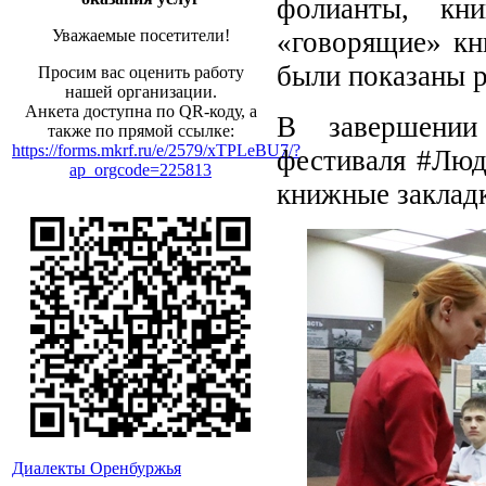
фолианты, кн
«говорящие» кн
Уважаемые посетители!
были показаны р
Просим вас оценить работу
нашей организации.
Анкета доступна по QR-коду, а
В завершении
также по прямой ссылке:
https://forms.mkrf.ru/e/2579/xTPLeBU7/?
фестиваля #Люд
ap_orgcode=225813
книжные заклад
Диалекты Оренбуржья