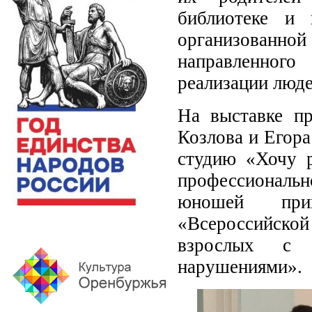
библиотеке и 
организованно
направленного
реализации люд
На выставке п
Козлова и Егор
студию «Хочу р
профессиональн
юношей приш
«Всероссийско
взрослых с 
нарушениями».