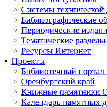
Cистемы технической
Библиографические о
Периодические издан
Тематические разделы
Ресурсы Интернет
Проекты
Библиотечный портал 
Оренбургский край
Книжные памятники О
Календарь памятных д