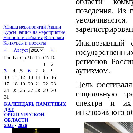
области комм
поведения. Из 
увеличиваетс
Афиша мероприятий
Акции
зарегистрирован
Курсы
Запись на мероприятие
Новости и события
Выставки
Инклюзивный ф
Конкурсы и проекты
«
Август
»
государственн
Пн.
Вт.
Ср.
Чт.
Пт.
Сб.
Вс.
регионов Росс
1
2
аутизмом.
3
4
5
6
7
8
9
10
11
12
13
14
15
16
Цель фестиваля
17
18
19
20
21
22
23
24
25
26
27
28
29
30
социальную ср
31
спектра и их
КАЛЕНДАРЬ ПАМЯТНЫХ
ДАТ
инклюзивного о
ОРЕНБУРГСКОЙ
ОБЛАСТИ
2025
·
2026