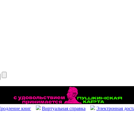
родление книг
Виртуальная справка
Электронная дост