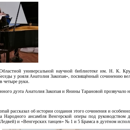
 Областной универсальной научной библиотеке им. Н. К. Кр
«Беседы у рояля Анатолия Закопая», посвящённый сочинению ве
в четыре руки.
ного дуэта Анатолия Закопая и Янины Тарановой прозвучало неск
пай рассказал об истории создания этого сочинения и особенн
ва Народного ансамбля Венгерской оперы под руководством
в Ледвей) и «Венгерских танцев» № 1 и 5 Брамса в дуэтном исп