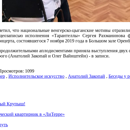
етил, что национальные венгерско-цыганские мотивы отразили
деозаписью исполнения «Тарантеллы» Сергея Рахманинова ф
нцерта, состоявшегося 7 ноября 2019 года в Большом зале Орен
продолжительными аплодисментами приняла выступления двух ф
орого (Анатолий Закопай и Олег Вайнштейн) - в записи.
росмотров: 1099
чер
,
Исполнительское искусство
,
Анатолий Закопай
,
Беседы у р
ный Крупыш!
ический квартирник в «ЛиТерре»
путь