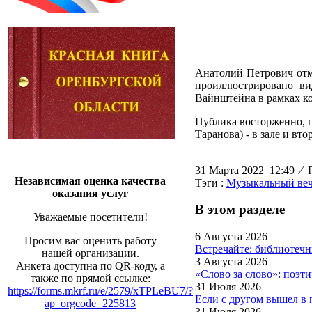
Анатолий Петрович отм
проиллюстрировано ви
Вайнштейна в рамках ко
Публика восторженно, 
Таранова) - в зале и вт
31 Марта 2022 12:49
⁄
П
Независимая оценка качества
Тэги :
Музыкальный ве
оказания услуг
В этом разделе
Уважаемые посетители!
6 Августа 2026
Просим вас оценить работу
Встречайте: библиотеч
нашей организации.
3 Августа 2026
Анкета доступна по QR-коду, а
«Слово за слово»: поэт
также по прямой ссылке:
31 Июля 2026
https://forms.mkrf.ru/e/2579/xTPLeBU7/?
Если с другом вышел в 
ap_orgcode=225813
31 Июля 2026