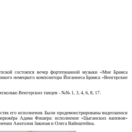
упской состоялся вечер фортепианной музыки «Мне Брамса
ликого немецкого композитора Йоганнеса Брамса «Венгерские
олько Венгерских танцев - №№ 1, 3, 4, 6, 8, 17.
остях его исполнения. Были продемонстрированы видеозаписи
 дирижёра Адама Фишера: исполнение «Цыганских напевов»
олнении Анатолия Закопая и Олега Вайнштейна.