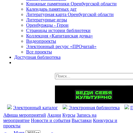
Книжные памятники Оренбургской области
Календарь памятных дат
Литературная карта Оренбургской области
Литературные игры
Оренбуржцы - Герои
Страницы истории библиотеки
Коллекция «Капитанская дочка»
Видеопроекты
Электронный ресурс «ПРОчитай»
Все проекты
Доступная библиотека
Электронный каталог
Электронная библиотека
П
Афиша мероприятий
Акции
Курсы
Запись на
мероприятие
Новости и события
Выставки
Конкурсы и
проекты
«
Март
»