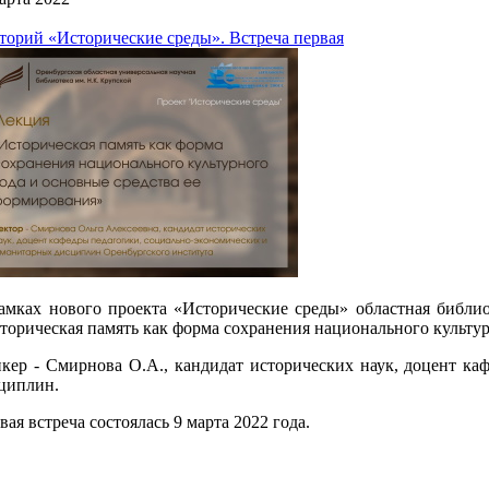
торий «Исторические среды». Встреча первая
амках нового проекта «Исторические среды» областная библи
торическая память как форма сохранения национального культур
кер - Смирнова О.А., кандидат исторических наук, доцент ка
циплин.
вая встреча состоялась 9 марта 2022 года.