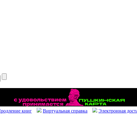
родление книг
Виртуальная справка
Электронная дост