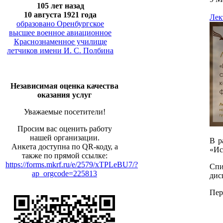
105 лет назад
10 августа 1921 года
Лек
образовано Оренбургское
высшее военное авиационное
Краснознаменное училище
летчиков имени И. С. Полбина
Независимая оценка качества
оказания услуг
Уважаемые посетители!
Просим вас оценить работу
нашей организации.
В р
Анкета доступна по QR-коду, а
«Ис
также по прямой ссылке:
https://forms.mkrf.ru/e/2579/xTPLeBU7/?
Спи
ap_orgcode=225813
дис
Пер