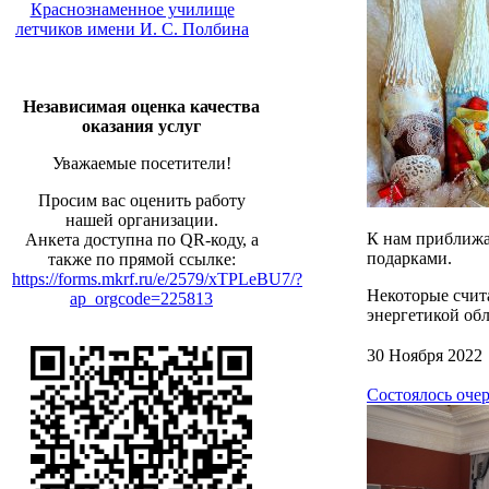
Краснознаменное училище
летчиков имени И. С. Полбина
Независимая оценка качества
оказания услуг
Уважаемые посетители!
Просим вас оценить работу
нашей организации.
К нам приближа
Анкета доступна по QR-коду, а
подарками.
также по прямой ссылке:
https://forms.mkrf.ru/e/2579/xTPLeBU7/?
Некоторые счита
ap_orgcode=225813
энергетикой об
30 Ноября 2022
Состоялось оче