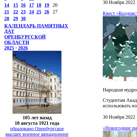
30 Ноября 2022
14
15
16
17
18
19
20
21
22
23
24
25
26
27
Квест «Колдовс
28
29
30
КАЛЕНДАРЬ ПАМЯТНЫХ
ДАТ
ОРЕНБУРГСКОЙ
ОБЛАСТИ
2025
·
2026
Народная мудрос
Студентам Акад
использовать н
30 Ноября 2022
105 лет назад
10 августа 1921 года
«Новогодние рис
образовано Оренбургское
высшее военное авиационное