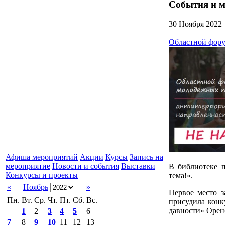
События и 
30 Ноября 2022
Областной фору
Афиша мероприятий
Акции
Курсы
Запись на
мероприятие
Новости и события
Выставки
В библиотеке 
Конкурсы и проекты
тема!».
«
Ноябрь
»
Первое место 
Пн.
Вт.
Ср.
Чт.
Пт.
Сб.
Вс.
присудила конк
давности» Орен
1
2
3
4
5
6
7
8
9
10
11
12
13