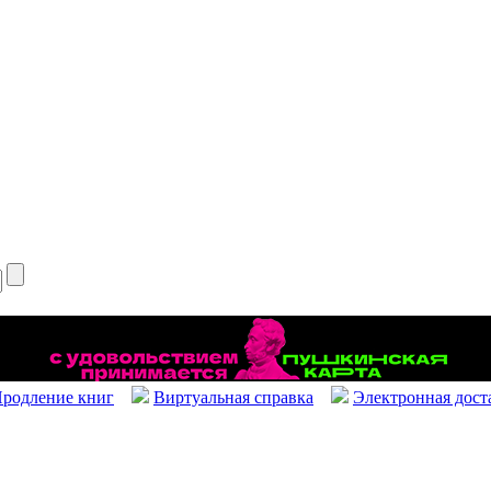
родление книг
Виртуальная справка
Электронная дост