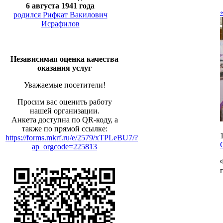
6 августа 1941 года
родился Рифкат Вакилович
Исрафилов
Независимая оценка качества
оказания услуг
Уважаемые посетители!
Просим вас оценить работу
нашей организации.
Анкета доступна по QR-коду, а
также по прямой ссылке:
https://forms.mkrf.ru/e/2579/xTPLeBU7/?
ap_orgcode=225813