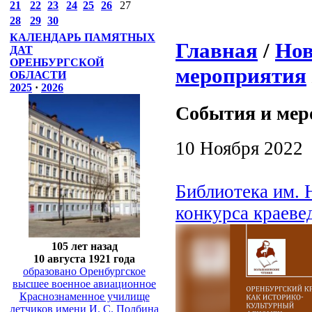
21
22
23
24
25
26
27
28
29
30
КАЛЕНДАРЬ ПАМЯТНЫХ
Главная
/
Нов
ДАТ
ОРЕНБУРГСКОЙ
мероприятия
ОБЛАСТИ
2025
·
2026
События и мер
10 Ноября 2022
Библиотека им. 
конкурса краеве
105 лет назад
10 августа 1921 года
образовано Оренбургское
высшее военное авиационное
Краснознаменное училище
летчиков имени И. С. Полбина