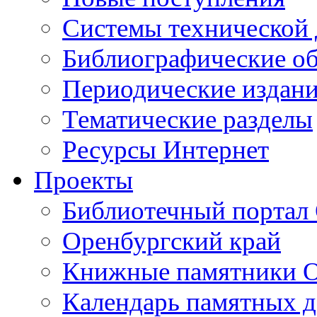
Cистемы технической
Библиографические о
Периодические издан
Тематические разделы
Ресурсы Интернет
Проекты
Библиотечный портал 
Оренбургский край
Книжные памятники О
Календарь памятных д