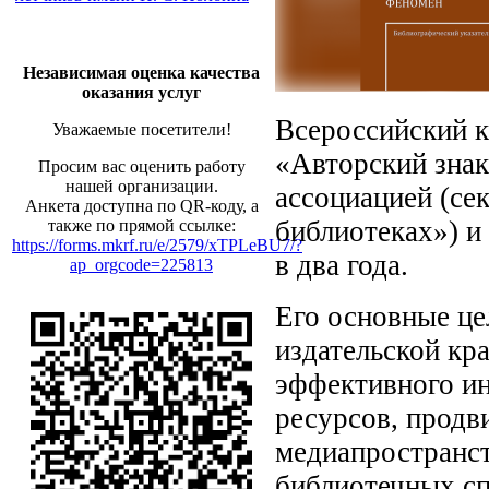
Независимая оценка качества
оказания услуг
Всероссийский к
Уважаемые посетители!
«Авторский знак
Просим вас оценить работу
нашей организации.
ассоциацией (се
Анкета доступна по QR-коду, а
библиотеках») и
также по прямой ссылке:
https://forms.mkrf.ru/e/2579/xTPLeBU7/?
в два года.
ap_orgcode=225813
Его основные це
издательской кр
эффективного и
ресурсов, продв
медиапространст
библиотечных сп