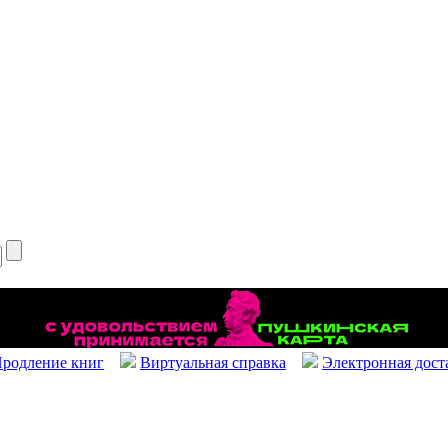
родление книг
Виртуальная справка
Электронная дост