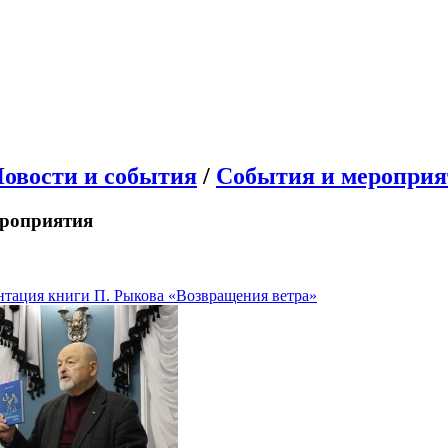
овости и события
/
События и мероприя
ероприятия
нтация книги П. Рыкова «Возвращения ветра»