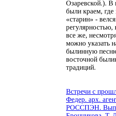
Озаревской.). В
были краем, где
«старин» - велс
регулярностью, 
все же, несмотр
можно указать 
былинную песню
восточной былин
традиций.
Встречи с прошл
Федер. арх. агент
РОССПЭН. Вып. 11
Бронникова, Т. Л.