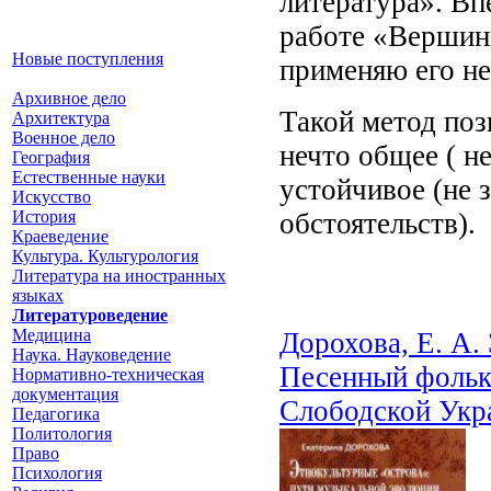
литература». Вп
работе «Вершин
Новые поступления
применяю его не 
Архивное дело
Такой метод поз
Архитектура
Военное дело
нечто общее ( н
География
Естественные науки
устойчивое (не 
Искусство
История
обстоятельств).
Краеведение
Культура. Культурология
Литература на иностранных
языках
Литературоведение
Медицина
Дорохова, Е. А.
Наука. Науковедение
Песенный фольк
Нормативно-техническая
документация
Слободской Укр
Педагогика
Политология
Право
Психология