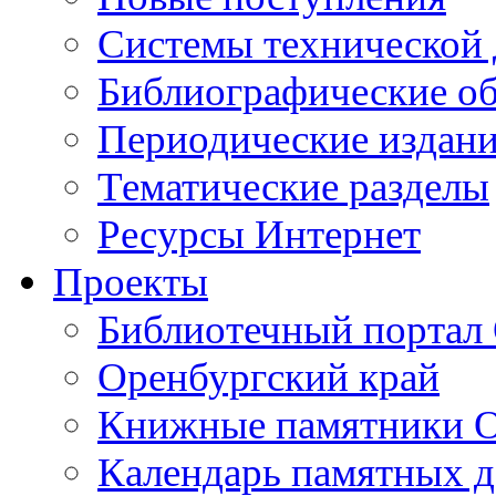
Cистемы технической
Библиографические о
Периодические издан
Тематические разделы
Ресурсы Интернет
Проекты
Библиотечный портал 
Оренбургский край
Книжные памятники О
Календарь памятных д