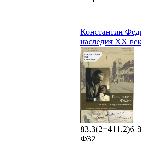
Константин Феди
наследия XX ве
83.3(2=411.2)6-
Ф32