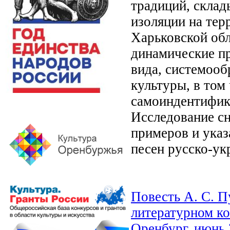
традиций, скла
изоляции на тер
Харьковской обл
динамические п
вида, системоо
культуры, в том
самоиндентифик
Исследование сн
примеров и указ
песен русско-ук
Повесть А. С. П
литературном ко
Оренбург, июнь 20