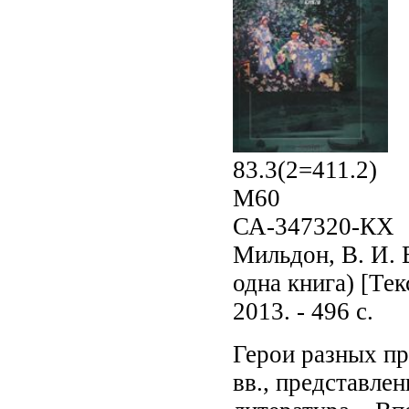
83.3(2=411.2)
М60
СА-347320-КХ
Мильдон, В. И. 
одна книга) [Тек
2013. - 496 с.
Герои разных пр
вв., представле