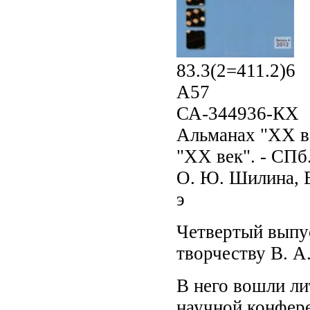
83.3(2=411.2)6
А57
СА-344936-КХ
Альманах "XX век
"XX век". - СПб.
О. Ю. Шилина, Е.
э
Четвертый выпу
творчеству В. А
В него вошли л
научной конфер