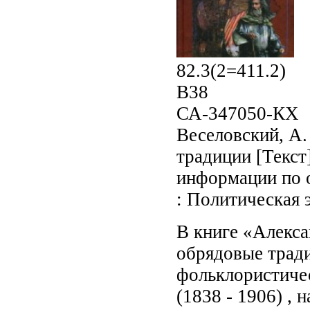
82.3(2=411.2)
В38
СА-347050-КХ
Веселовский, А.
традиции [Текст]
информации по о
: Политическая э
В книге «Алекса
обрядовые трад
фольклористичес
(1838 - 1906) ,