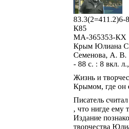
83.3(2=411.2)6-
К85
МА-365353-КХ
Крым Юлиана Сем
Семенова, А. В.
- 88 с. : 8 вкл. л.
Жизнь и творче
Крымом, где он 
Писатель считал
, что нигде ему 
Издание познако
творчества Юли