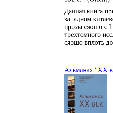
Данная книга пр
западном китае
прозы сяошо с I
трехтомного исс
сяошо вплоть до
Альманах "XX в