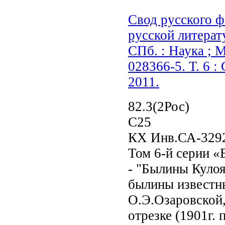
Свод русского фо
русской литерат
СПб. : Наука ; М.
028366-5. Т. 6 
2011.
82.3(2Рос)
С25
КХ Инв.СА-329
Том 6-й серии «
- "Былины Кулоя
былины известны
О.Э.Озаровской
отрезке (1901г. 