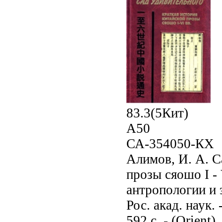
83.3(5Кит)
А50
СА-354050-КХ
Алимов, И. А. С
прозы сяошо I - 
антропологии и 
Рос. акад. наук.
592 с. - (Orient)