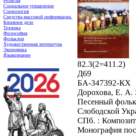
Религия
Социальное управление
Социология
Средства массовой информации.
Книжное дело
Техника
Философия
Фольклор
Художественная литература
Экономика
Языкознание
82.3(2=411.2)
Д69
БА-347392-КХ
Дорохова, Е. А.
Песенный фольк
Слободской Укра
СПб. : Композито
Монография пос