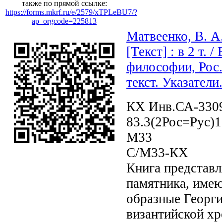
также по прямой ссылке:
https://forms.mkrf.ru/e/2579/xTPLeBU7/?
ap_orgcode=225813
Матвеенко, В. А
[Текст] : в 2 т. 
философии, Рос. г
текст. Указатели.
КХ Инв.СА-330
83.3(2Рос=Рус)1
М33
С/М33-КХ
Книга представл
памятника, име
образные Георг
византийской хр