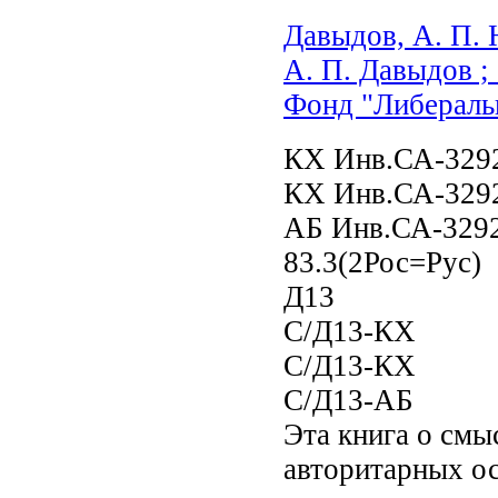
Давыдов, А. П. 
А. П. Давыдов ;
Фонд "Либеральна
КХ Инв.СА-329
КХ Инв.СА-329
АБ Инв.СА-329
83.3(2Рос=Рус)
Д13
С/Д13-КХ
С/Д13-КХ
С/Д13-АБ
Эта книга о смы
авторитарных о