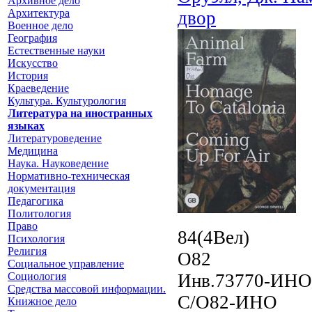
Архивное дело
Архитектура
двор
Военное дело
География
Естественные науки
Искусство
История
Краеведение
Культура. Культурология
Литература на иностранных
языках
Литературоведение
Медицина
Наука. Науковедение
Нормативно-техническая
документация
Педагогика
Политология
Право
84(4Вел)
Психология
Религия
O82
Социальное управление
Инв.73770-ИНО
Социология
Средства массовой информации.
С/O82-ИНО
Книжное дело