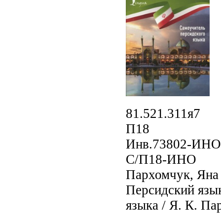
81.521.311я7
П18
Инв.73802-ИНО
С/П18-ИНО
Пархомчук, Яна
Персидский язык
языка / Я. К. Па