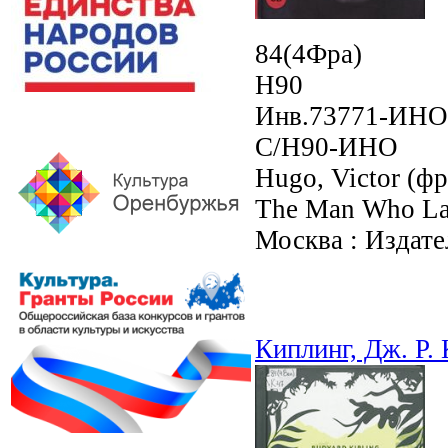
84(4Фра)
H90
Инв.73771-ИНО
С/H90-ИНО
Hugo, Victor (фр
The Man Who Laug
Москва : Издател
Киплинг, Дж. Р.