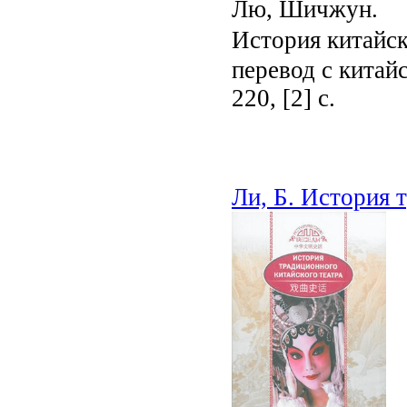
Лю, Шичжун.
История китай
перевод с китай
220, [2] с.
Ли, Б. История 