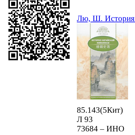
Лю, Ш. История
85.143(5Кит)
Л 93
73684 – ИНО