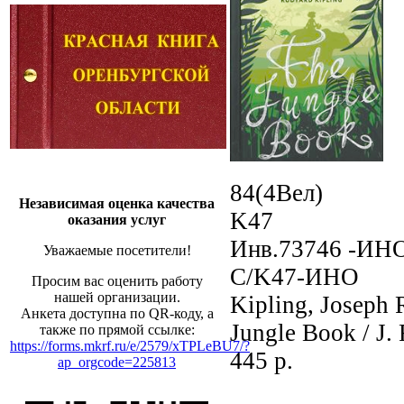
84(4Вел)
Независимая оценка качества
K47
оказания услуг
Инв.73746 -ИН
Уважаемые посетители!
С/K47-ИНО
Просим вас оценить работу
нашей организации.
Kipling, Joseph 
Анкета доступна по QR-коду, а
Jungle Book / J.
также по прямой ссылке:
https://forms.mkrf.ru/e/2579/xTPLeBU7/?
445 p.
ap_orgcode=225813