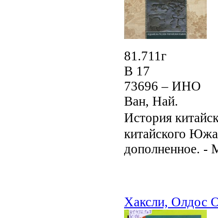
81.711г
В 17
73696 – ИНО
Ван, Най.
История китайс
китайского Южан
дополненное. - М
Хаксли, Олдос 