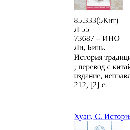
85.333(5Кит)
Л 55
73687 – ИНО
Ли, Бинь.
История традиц
; перевод с кита
издание, исправ
212, [2] с.
Хуан, С. Истори