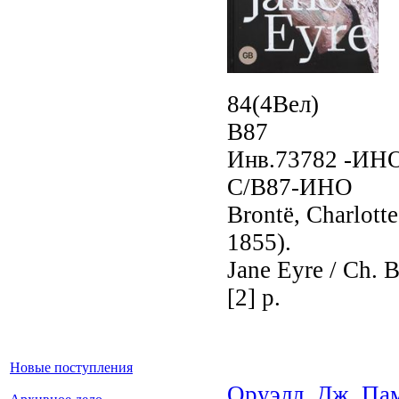
84(4Вел)
B87
Инв.73782 -ИН
С/B87-ИНО
Brontë, Charlott
1855).
Jane Eyre / Ch. 
[2] p.
Новые поступления
Оруэлл, Дж. Пам