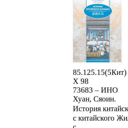
85.125.15(5Кит)
Х 98
73683 – ИНО
Хуан, Сяоин.
История китайс
с китайского Жил
с.