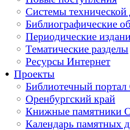
Cистемы технической
Библиографические о
Периодические издан
Тематические разделы
Ресурсы Интернет
Проекты
Библиотечный портал 
Оренбургский край
Книжные памятники О
Календарь памятных д