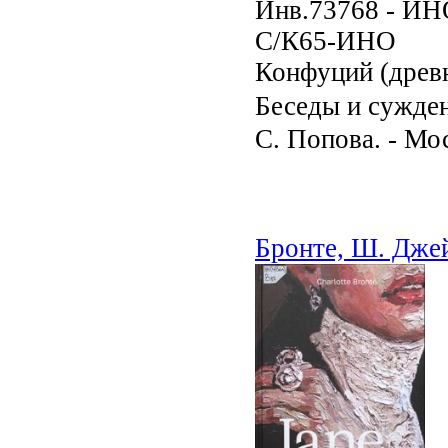
Инв.73768 - И
С/К65-ИНО
Конфуций (древн
Беседы и сужден
С. Попова. - Мос
Бронте, Ш. Дже