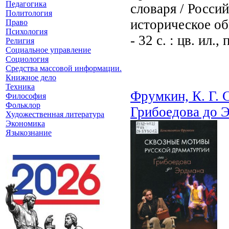
Педагогика
словаря / Росси
Политология
историческое о
Право
Психология
- 32 с. : цв. ил.,
Религия
Социальное управление
Социология
Средства массовой информации.
Книжное дело
Техника
Фрумкин, К. Г. 
Философия
Фольклор
Грибоедова до 
Художественная литература
Экономика
Языкознание