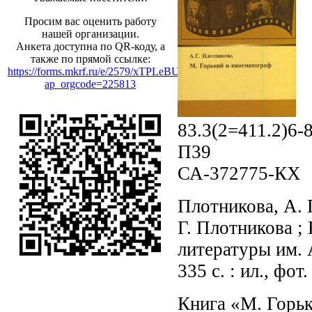
Просим вас оценить работу
нашей организации.
Анкета доступна по QR-коду, а
также по прямой ссылке:
https://forms.mkrf.ru/e/2579/xTPLeBU7/?
ap_orgcode=225813
83.3(2=411.2)6-
П39
СА-372775-КХ
Плотникова, А. 
Г. Плотникова ;
литературы им. 
335 с. : ил., фо
Книга «М. Горьк