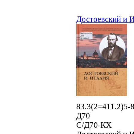
Достоевский и 
83.3(2=411.2)5-
Д70
С/Д70-КХ