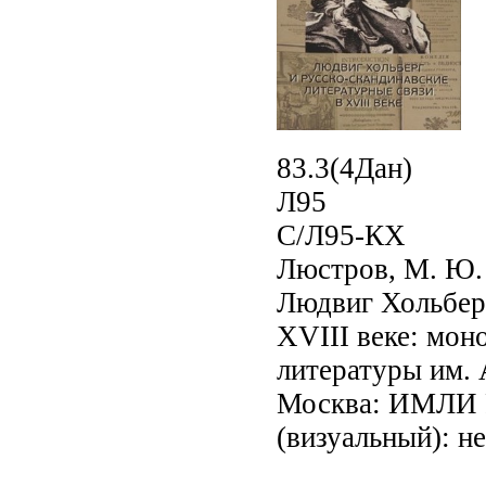
83.3(4Дан)
Л95
С/Л95-КХ
Люстров, М. Ю.
Людвиг Хольберг
XVIII веке: мон
литературы им. 
Москва: ИМЛИ РА
(визуальный): н