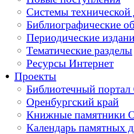
Cистемы технической
Библиографические о
Периодические издан
Тематические разделы
Ресурсы Интернет
Проекты
Библиотечный портал 
Оренбургский край
Книжные памятники О
Календарь памятных д