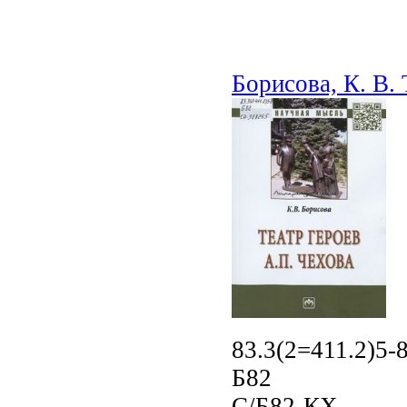
Борисова, К. В. 
83.3(2=411.2)5-
Б82
С/Б82-КХ