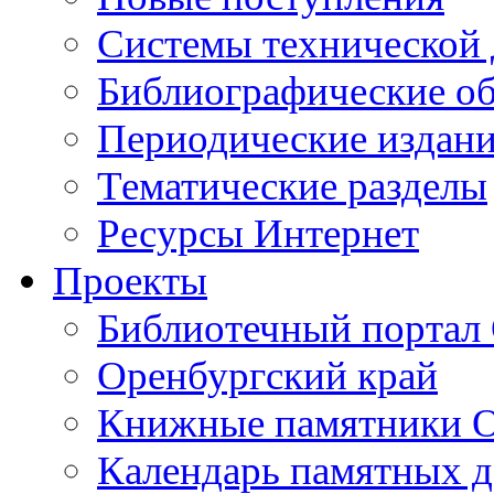
Cистемы технической
Библиографические о
Периодические издан
Тематические разделы
Ресурсы Интернет
Проекты
Библиотечный портал 
Оренбургский край
Книжные памятники О
Календарь памятных д