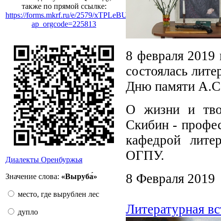
также по прямой ссылке:
https://forms.mkrf.ru/e/2579/xTPLeBU7/?
ap_orgcode=225813
8 февраля 2019 
состоялась лит
Дню памяти А.С
О жизни и тво
Скибин - профе
кафедрой лите
ОГПУ.
Диалекты Оренбуржья
8 Февраля 2019
Значение слова:
«Выруба́»
место, где вырублен лес
Литературная в
дупло