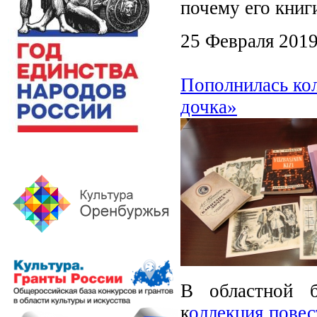
почему его кни
25 Февраля 201
Пополнилась ко
дочка»
В областной б
к
оллекция пове