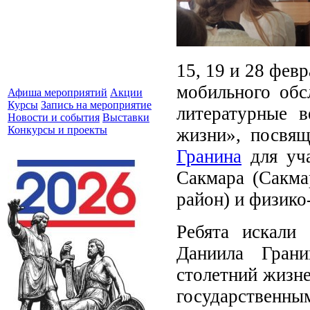
15, 19 и 28 фев
мобильного об
Афиша мероприятий
Акции
Курсы
Запись на мероприятие
литературные в
Новости и события
Выставки
Конкурсы и проекты
жизни», посвя
Гранина
для уча
Сакмара (Сакма
район) и физико
Ребята искали
Даниила Гран
столетний жизне
государственны