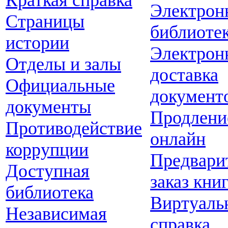
Краткая справка
Электрон
Страницы
библиоте
истории
Электрон
Отделы и залы
доставка
Официальные
документ
документы
Продлени
Противодействие
онлайн
коррупции
Предвари
Доступная
заказ кни
библиотека
Виртуаль
Независимая
справка