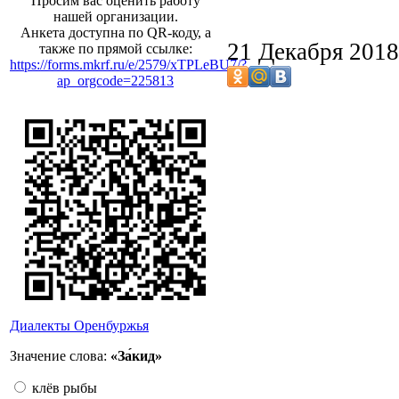
Просим вас оценить работу
нашей организации.
Анкета доступна по QR-коду, а
21 Декабря 201
также по прямой ссылке:
https://forms.mkrf.ru/e/2579/xTPLeBU7/?
ap_orgcode=225813
Диалекты Оренбуржья
Значение слова:
«За́кид»
клёв рыбы