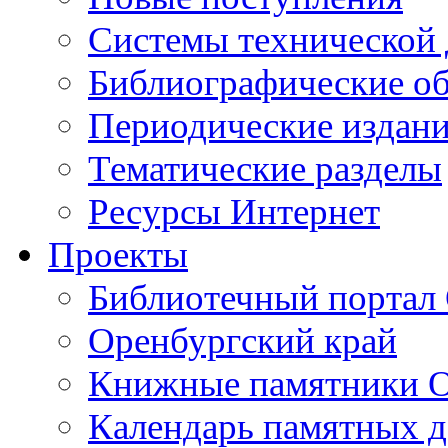
Cистемы технической
Библиографические о
Периодические издан
Тематические разделы
Ресурсы Интернет
Проекты
Библиотечный портал 
Оренбургский край
Книжные памятники О
Календарь памятных д