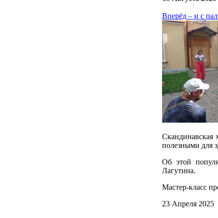
Вперёд – и с пал
Скандинавская х
полезными для з
Об этой популя
Лагутина.
Мастер-класс пр
23 Апреля 2025