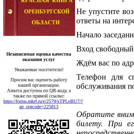
Не упустите во
ответы на инте
Начало заседани
Вход свободный
Независимая оценка качества
оказания услуг
Ждём вас по адре
Уважаемые посетители!
Телефон для сп
Просим вас оценить работу
обслуживания по
нашей организации.
Анкета доступна по QR-коду, а
также по прямой ссылке:
https://forms.mkrf.ru/e/2579/xTPLeBU7/?
ap_orgcode=225813
Обратите внима
билету. При е
непосредственн