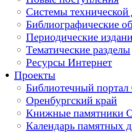
Cистемы технической
Библиографические о
Периодические издан
Тематические разделы
Ресурсы Интернет
Проекты
Библиотечный портал 
Оренбургский край
Книжные памятники О
Календарь памятных д