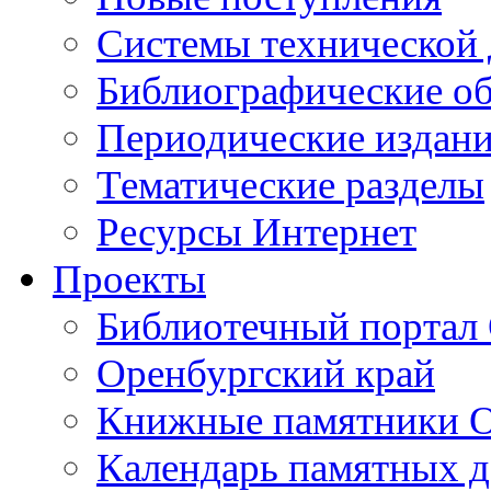
Cистемы технической
Библиографические о
Периодические издан
Тематические разделы
Ресурсы Интернет
Проекты
Библиотечный портал 
Оренбургский край
Книжные памятники О
Календарь памятных д