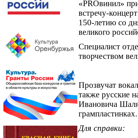
«PROвинил» при
встречу-концер
150-летию со дн
великого россий
Специалист отде
творчеством вел
Прозвучат вокал
также русские н
Ивановича Шаля
грампластинках.
Для справки: