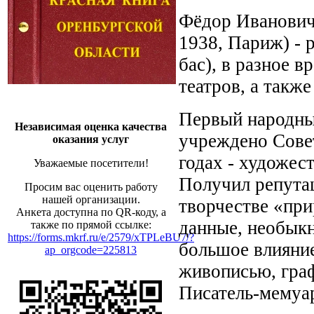
Фёдор Иванович 
1938, Париж) - 
бас), в разное 
театров, а такж
Первый народный
Независимая оценка качества
учреждено Совет
оказания услуг
годах - художес
Уважаемые посетители!
Получил репутац
Просим вас оценить работу
нашей организации.
творчестве «пр
Анкета доступна по QR-коду, а
данные, необыкн
также по прямой ссылке:
https://forms.mkrf.ru/e/2579/xTPLeBU7/?
большое влияние
ap_orgcode=225813
живописью, граф
Писатель-мемуар