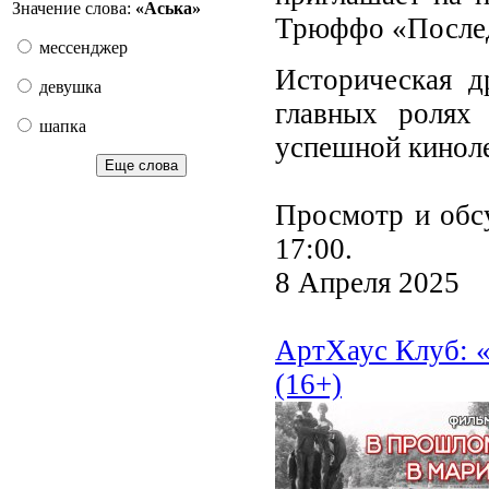
Значение слова:
«Аська»
Трюффо «Послед
мессенджер
Историческая 
девушка
главных ролях
шапка
успешной кинол
Еще слова
Просмотр и обс
17:00.
8 Апреля 2025
АртХаус Клуб: 
(16+)