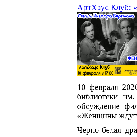
АртХаус Клуб: 
10 февраля 202
библиотеки им
обсуждение фи
«Женщины ждут
Чёрно-белая др