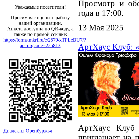
Просмотр и обс
Уважаемые посетители!
года
в 17:00.
Просим вас оценить работу
нашей организации.
13 Мая 2025
Анкета доступна по QR-коду, а
также по прямой ссылке:
https://forms.mkrf.ru/e/2579/xTPLeBU7/?
АртХаус Клуб: 
ap_orgcode=225813
АртХаус Клуб 
Диалекты Оренбуржья
приглашает на 