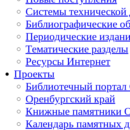
Cистемы технической
Библиографические о
Периодические издан
Тематические разделы
Ресурсы Интернет
Проекты
Библиотечный портал 
Оренбургский край
Книжные памятники О
Календарь памятных д