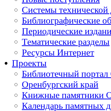
Cистемы технической
Библиографические о
Периодические издан
Тематические разделы
Ресурсы Интернет
Проекты
Библиотечный портал 
Оренбургский край
Книжные памятники О
Календарь памятных д