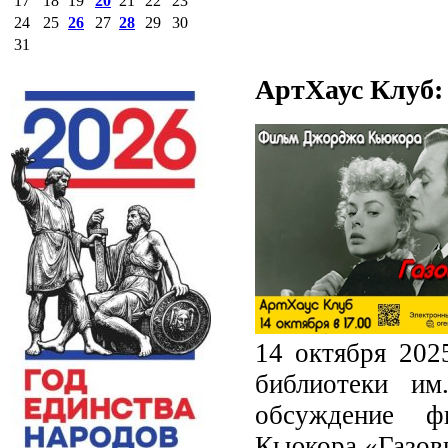
17
18
19
20
21
22
23
24
25
26
27
28
29
30
31
АртХаус Клуб:
14 октября 202
библиотеки им
обсуждение ф
Кьюкора «Газов