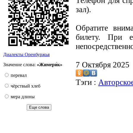
Телефон для спр
зал).
Обратите внима
билету. При е
непосредственно
Диалекты Оренбуржья
7 Октября 2025
Значение слова:
«Жимери́к»
перевал
Тэги :
Авторско
чёрствый хлеб
мера длины
Еще слова