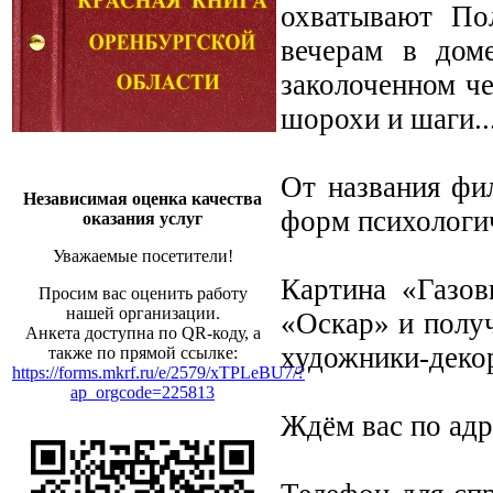
охватывают По
вечерам в доме
заколоченном че
шорохи и шаги..
От названия фи
Независимая оценка качества
форм психологич
оказания услуг
Уважаемые посетители!
Картина «Газов
Просим вас оценить работу
нашей организации.
«Оскар» и получ
Анкета доступна по QR-коду, а
художники-деко
также по прямой ссылке:
https://forms.mkrf.ru/e/2579/xTPLeBU7/?
ap_orgcode=225813
Ждём вас по адре