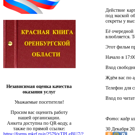
Действие кар
под маской о
секреты у вы
Её очередной
влюбляется. Т
Этот фильм пр
Начало в 17:00
Вход свободн
Ждём вас по ад
Независимая оценка качества
Телефон для с
оказания услуг
Вход по читат
Уважаемые посетители!
Просим вас оценить работу
нашей организации.
Фото: кадр и
Анкета доступна по QR-коду, а
также по прямой ссылке:
30 Декабря 2
https://forms.mkrf.ru/e/2579/xTPLeBU7/?