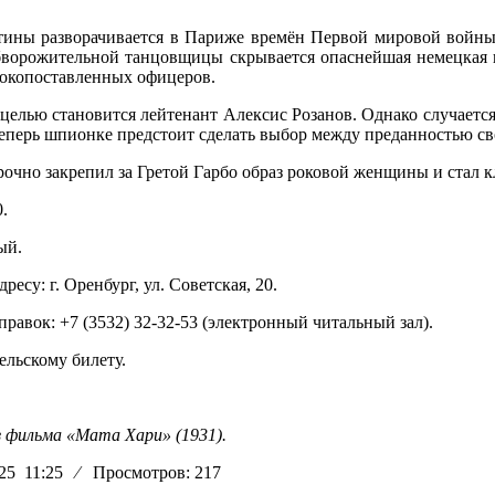
тины разворачивается в Париже времён Первой мировой войны
бворожительной танцовщицы скрывается опаснейшая немецкая ш
сокопоставленных офицеров.
 целью становится лейтенант Алексис Розанов. Однако случает
еперь шпионке предстоит сделать выбор между преданностью сво
очно закрепил за Гретой Гарбо образ роковой женщины и стал 
.
ый.
ресу: г. Оренбург, ул. Советская, 20.
правок: +7 (3532) 32-32-53 (электронный читальный зал).
ельскому билету.
з фильма «Мата Хари» (1931).
025 11:25
⁄
Просмотров: 217