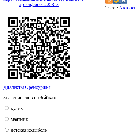
ap_orgcode=225813
Тэги :
Авторс
Диалекты Оренбуржья
Значение слова:
«Зы́бка»
кулик
маятник
детская колыбель