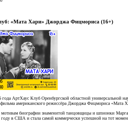
26
луб: «Мата Хари» Джорджа Фицмориса (16+)
6 года АртХаус Клуб Оренбургской областной универсальной на
 фильма американского режиссёра Джорджа Фицмориса «Мата Х
 мотивам биографии знаменитой танцовщицы и шпионки Маргар
 году в США и стала самой коммерчески успешной на тот момен