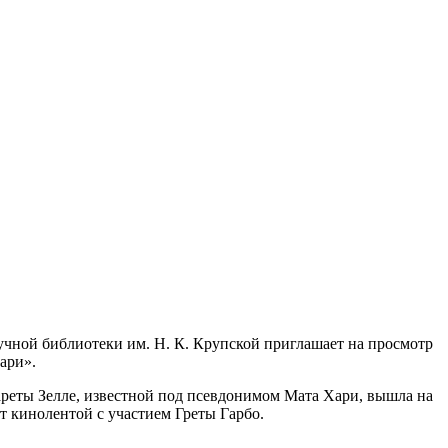
учной библиотеки им. Н. К. Крупской приглашает на просмотр
ари».
еты Зелле, известной под псевдонимом Мата Хари, вышла на
т кинолентой с участием Греты Гарбо.