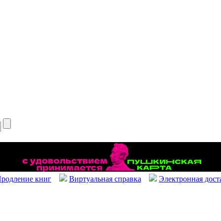
родление книг
Виртуальная справка
Электронная дост