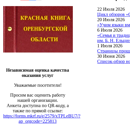
22 Июля 2026
Цикл обзоров «
20 Июля 2026
«Учим языки вм
6 Июля 2026
«Семья и тради
им. Б. Н. Ельци
1 Июля 2026
Страницы прошл
30 Июня 2026
Список-обзор н
Независимая оценка качества
оказания услуг
Уважаемые посетители!
Просим вас оценить работу
нашей организации.
Анкета доступна по QR-коду, а
также по прямой ссылке:
https://forms.mkrf.ru/e/2579/xTPLeBU7/?
ap_orgcode=225813