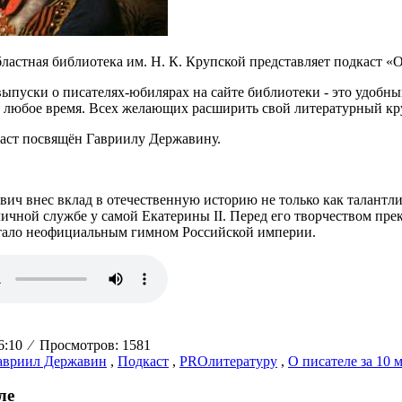
ластная библиотека им. Н. К. Крупской представляет подкаст «О
ыпуски о писателях-юбилярах на сайте библиотеки - это удобн
в любое время. Всех желающих расширить свой литературный к
аст посвящён Гавриилу Державину.
ич внес вклад в отечественную историю не только как талантли
ичной службе у самой Екатерины II. Перед его творчеством пре
тало неофициальным гимном Российской империи.
16:10
⁄
Просмотров: 1581
авриил Державин
,
Подкаст
,
PROлитературу
,
О писателе за 10 
ле