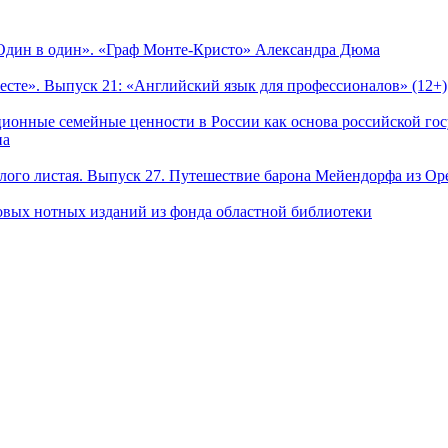
Один в один». «Граф Монте-Кристо» Александра Дюма
есте». Выпуск 21: «Английский язык для профессионалов» (12+)
ционные семейные ценности в России как основа российской го
на
ого листая. Выпуск 27. Путешествие барона Мейендорфа из Оре
овых нотных изданий из фонда областной библиотеки