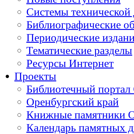
Cистемы технической
Библиографические о
Периодические издан
Тематические разделы
Ресурсы Интернет
Проекты
Библиотечный портал 
Оренбургский край
Книжные памятники О
Календарь памятных д