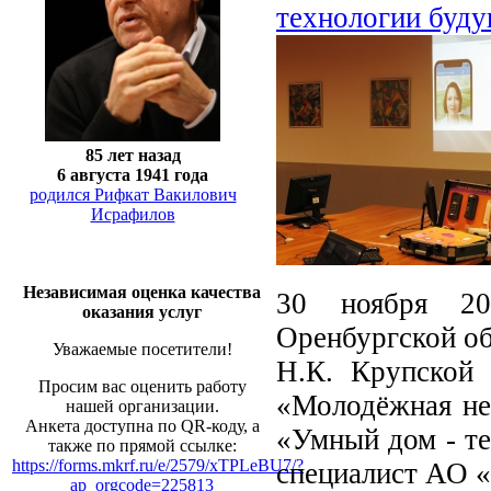
технологии буд
85 лет назад
6 августа 1941 года
родился Рифкат Вакилович
Исрафилов
Независимая оценка качества
30 ноября 20
оказания услуг
Оренбургской об
Уважаемые посетители!
Н.К. Крупской 
Просим вас оценить работу
«Молодёжная не
нашей организации.
Анкета доступна по QR-коду, а
«Умный дом - те
также по прямой ссылке:
https://forms.mkrf.ru/e/2579/xTPLeBU7/?
специалист АО
ap_orgcode=225813