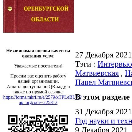
Независимая оценка качества
27 Декабря 202
оказания услуг
Тэги :
Интервью
Уважаемые посетители!
Матвиевская
,
Н
Просим вас оценить работу
Павел Матвиевс
нашей организации.
Анкета доступна по QR-коду, а
также по прямой ссылке:
В этом разделе
https://forms.mkrf.ru/e/2579/xTPLeBU7/?
ap_orgcode=225813
31 Декабря 2021
Год науки и тех
9 Декабря 2021