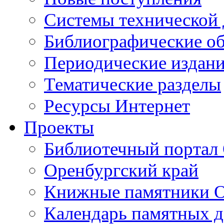
Cистемы технической
Библиографические о
Периодические издан
Тематические разделы
Ресурсы Интернет
Проекты
Библиотечный портал 
Оренбургский край
Книжные памятники О
Календарь памятных д