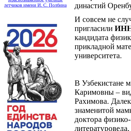
династий Оренбу
летчиков имени И. С. Полбина
И совсем не сл
пригласили
ИНН
кандидата физик
прикладной мате
университета.
В Узбекистане 
Каримовны – ви
Рахимова. Далек
знаменитой мамы
доктора физико-
литературоведа,