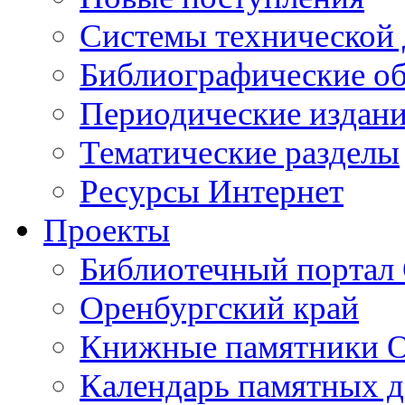
Cистемы технической
Библиографические о
Периодические издан
Тематические разделы
Ресурсы Интернет
Проекты
Библиотечный портал 
Оренбургский край
Книжные памятники О
Календарь памятных д