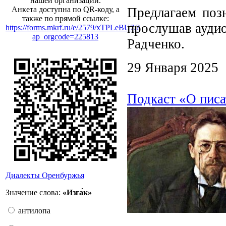
нашей организации.
Предлагаем позн
Анкета доступна по QR-коду, а
также по прямой ссылке:
прослушав аудио
https://forms.mkrf.ru/e/2579/xTPLeBU7/?
ap_orgcode=225813
Радченко.
29 Января 2025
Подкаст «О писа
Диалекты Оренбуржья
Значение слова:
«Изга́к»
антилопа