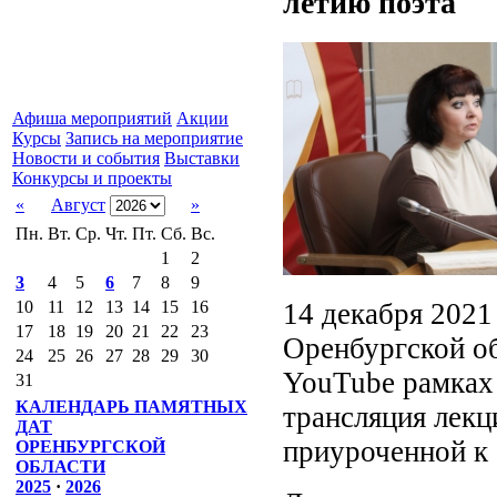
летию поэта
Афиша мероприятий
Акции
Курсы
Запись на мероприятие
Новости и события
Выставки
Конкурсы и проекты
«
Август
»
Пн.
Вт.
Ср.
Чт.
Пт.
Сб.
Вс.
1
2
3
4
5
6
7
8
9
14 декабря 2021
10
11
12
13
14
15
16
17
18
19
20
21
22
23
Оренбургской об
24
25
26
27
28
29
30
YouTube рамках 
31
КАЛЕНДАРЬ ПАМЯТНЫХ
трансляция лекц
ДАТ
приуроченной к 
ОРЕНБУРГСКОЙ
ОБЛАСТИ
2025
·
2026