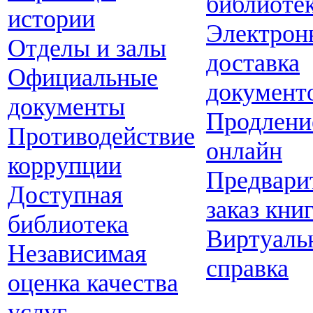
библиоте
истории
Электрон
Отделы и залы
доставка
Официальные
документ
документы
Продлени
Противодействие
онлайн
коррупции
Предвари
Доступная
заказ кни
библиотека
Виртуаль
Независимая
справка
оценка качества
услуг