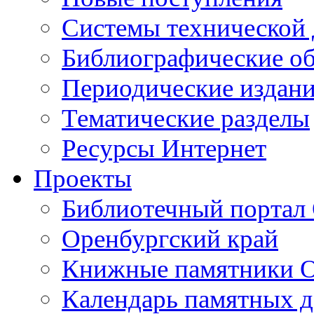
Cистемы технической
Библиографические о
Периодические издан
Тематические разделы
Ресурсы Интернет
Проекты
Библиотечный портал 
Оренбургский край
Книжные памятники О
Календарь памятных д