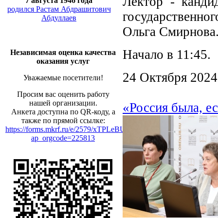
Лектор - канди
7 августа 1946 года
родился Растам Абдрашитович
государственног
Абдуллаев
Ольга Смирнова
Начало в 11:45.
Независимая оценка качества
оказания услуг
24 Октября 2024
Уважаемые посетители!
Просим вас оценить работу
нашей организации.
«Россия была, е
Анкета доступна по QR-коду, а
также по прямой ссылке:
https://forms.mkrf.ru/e/2579/xTPLeBU7/?
ap_orgcode=225813