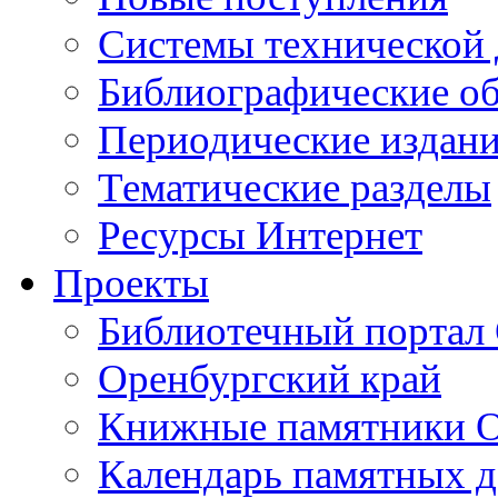
Cистемы технической
Библиографические о
Периодические издан
Тематические разделы
Ресурсы Интернет
Проекты
Библиотечный портал 
Оренбургский край
Книжные памятники О
Календарь памятных д