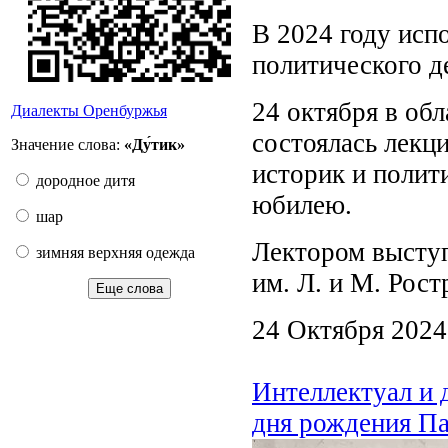
В 2024 году испо
политического д
24 октября в об
Диалекты Оренбуржья
состоялась лекц
Значение слова:
«Ду́тик»
историк и полит
дородное дитя
юбилею.
шар
Лектором выступ
зимняя верхняя одежда
им. Л. и М. Рос
Еще слова
24 Октября 2024
Интеллектуал и 
дня рождения П