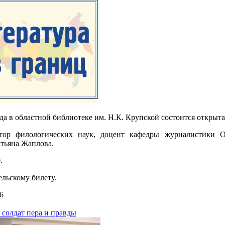
ода в областной библиотеке им. Н.К. Крупской состоится открыт
тор филологических наук, доцент кафедры журналистики Ор
тьяна Жаплова.
.
ельскому билету.
6
 солдат пера и правды