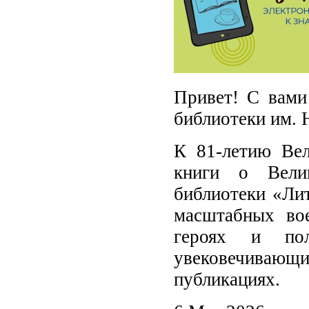
Привет! С вами
библиотеки им. 
К 81‑летию Ве
книги о Вели
библиотеки «Лит
масштабных вое
героях и пол
увековечиваю
публикациях.