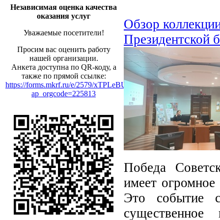
Независимая оценка качества
оказания услуг
Обзор коллекции
Уважаемые посетители!
Президентской 
Просим вас оценить работу
нашей организации.
Анкета доступна по QR-коду, а
также по прямой ссылке:
https://forms.mkrf.ru/e/2579/xTPLeBU7/?
ap_orgcode=225813
Победа Советс
имеет огромное 
Это событие 
существенное