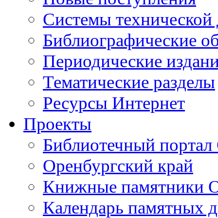
Cистемы технической
Библиографические о
Периодические издан
Тематические разделы
Ресурсы Интернет
Проекты
Библиотечный портал 
Оренбургский край
Книжные памятники О
Календарь памятных д