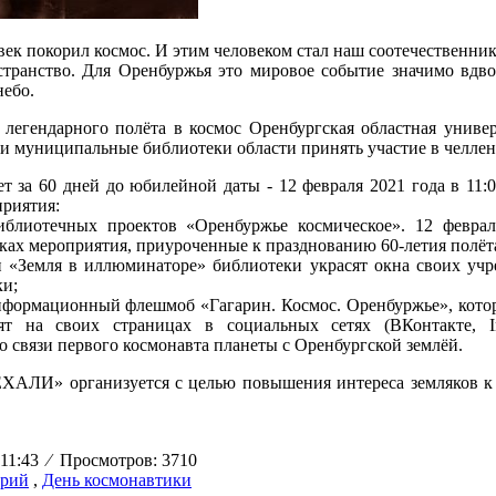
овек покорил космос. И этим человеком стал наш соотечественни
странство. Для Оренбуржья это мировое событие значимо вдв
небо.
я легендарного полёта в космос Оренбургская областная униве
 и муниципальные библиотеки области принять участие в чел
т за 60 дней до юбилейной даты - 12 февраля 2021 года в 11:0
риятия:
иблиотечных проектов «Оренбуржье космическое». 12 февра
ках мероприятия, приуроченные к празднованию 60-летия полёт
и «Земля в иллюминаторе» библиотеки украсят окна своих уч
и;
нформационный флешмоб «Гагарин. Космос. Оренбуржье», которы
тят на своих страницах в социальных сетях (ВКонтакте, I
 связи первого космонавта планеты с Оренбургской землёй.
АЛИ» организуется с целью повышения интереса земляков к о
 11:43
⁄
Просмотров: 3710
Юрий
,
День космонавтики