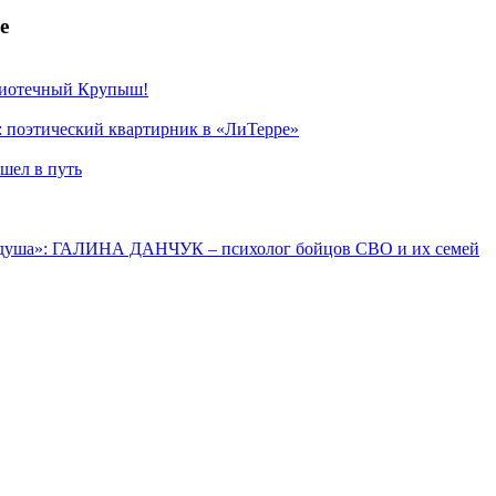
е
лиотечный Крупыш!
: поэтический квартирник в «ЛиТерре»
шел в путь
 душа»: ГАЛИНА ДАНЧУК – психолог бойцов СВО и их семей