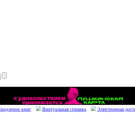
родление книг
Виртуальная справка
Электронная дост