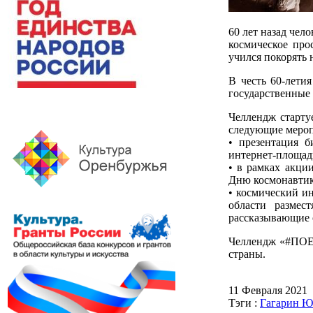
60 лет назад чел
космическое про
учился покорять 
В честь 60-лети
государственные
Челлендж стартуе
следующие мероп
• презентация б
интернет-площад
• в рамках акци
Дню космонавтик
• космический и
области размес
рассказывающие о
Челлендж «#ПОЕХ
страны.
11 Февраля 2021
Тэги :
Гагарин 