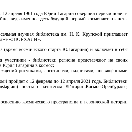
к: 12 апреля 1961 года Юрий Гагарин совершил первый полёт в
ойне, ведь именно здесь будущий первый космонавт планеты
рсальная научная библиотека им. Н. К. Крупской приглашает
лендже «#ПОЕХАЛИ».
7 (время космического старта Ю.Гагарина) и включает в себя
ля участники - библиотеки региона представляют на своих
а Юрия Гагарина в космос;
реждений рисунками, логотипами, надписями, посвящёнными
й пройдет с 12 февраля по 12 апреля 2021 года. Библиотеки
nstagram) посты с хештегом #Гагарин.Космос.Оренбуржье,
своению космического пространства и героической истории