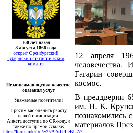
160 лет назад
8 августа 1866 года
открыт Оренбургский
12 апреля 19
губернский статистический
человечества.
комитет
Гагарин совер
космос.
Независимая оценка качества
оказания услуг
В преддверии 65
Уважаемые посетители!
им. Н. К. Крупс
Просим вас оценить работу
познакомились с
нашей организации.
Анкета доступна по QR-коду, а
материалов През
также по прямой ссылке:
https://forms.mkrf.ru/e/2579/xTPLeBU7/?