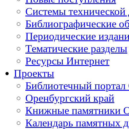
Cистемы технической
Библиографические о
Периодические издан
Тематические разделы
Ресурсы Интернет
Проекты
Библиотечный портал 
Оренбургский край
Книжные памятники О
Календарь памятных д