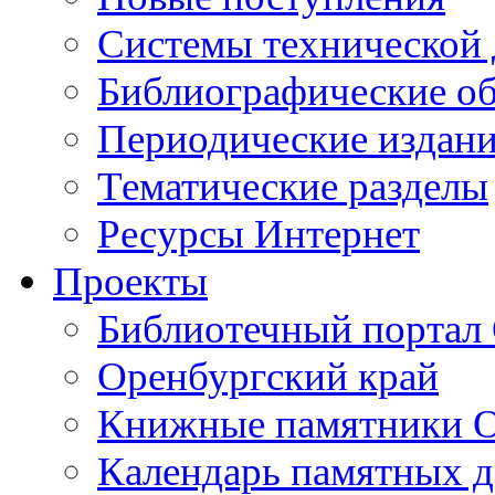
Cистемы технической
Библиографические о
Периодические издан
Тематические разделы
Ресурсы Интернет
Проекты
Библиотечный портал 
Оренбургский край
Книжные памятники О
Календарь памятных д