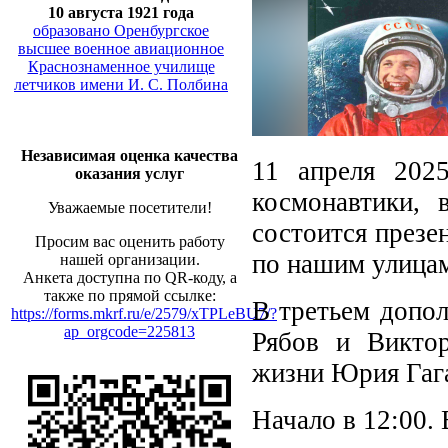
10 августа 1921 года
образовано Оренбургское
высшее военное авиационное
Краснознаменное училище
летчиков имени И. С. Полбина
Независимая оценка качества
11 апреля 202
оказания услуг
космонавтики, 
Уважаемые посетители!
состоится презе
Просим вас оценить работу
по нашим улицам
нашей организации.
Анкета доступна по QR-коду, а
также по прямой ссылке:
В третьем допол
https://forms.mkrf.ru/e/2579/xTPLeBU7/?
ap_orgcode=225813
Рябов и Викто
жизни Юрия Гаг
Начало в 12:00.