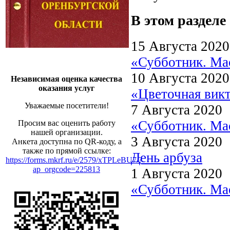
В этом разделе
15 Августа 2020
«Субботник. Мас
10 Августа 2020
Независимая оценка качества
оказания услуг
«Цветочная вик
Уважаемые посетители!
7 Августа 2020
«Субботник. Мас
Просим вас оценить работу
нашей организации.
3 Августа 2020
Анкета доступна по QR-коду, а
также по прямой ссылке:
День арбуза
https://forms.mkrf.ru/e/2579/xTPLeBU7/?
ap_orgcode=225813
1 Августа 2020
«Субботник. Мас