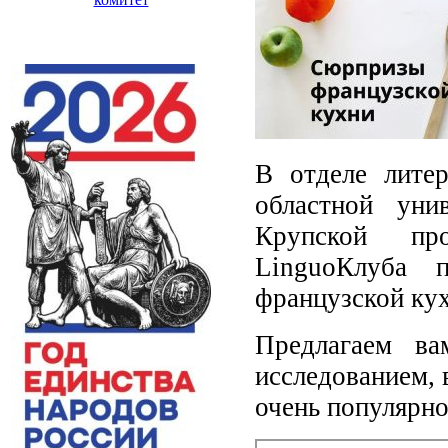
В отделе лите
областной уни
Крупской про
LinguoКлуба 
французской ку
Предлагаем ва
исследованием,
очень популярн