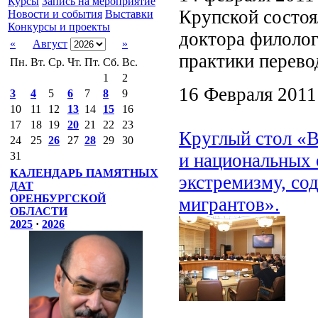
Курсы
Запись на мероприятие
Крупской состоя
Новости и события
Выставки
Конкурсы и проекты
доктора филолог
«
Август
»
практики перев
Пн.
Вт.
Ср.
Чт.
Пт.
Сб.
Вс.
1
2
16 Февраля 2011
3
4
5
6
7
8
9
10
11
12
13
14
15
16
17
18
19
20
21
22
23
Круглый стол «В
24
25
26
27
28
29
30
и национальных 
31
КАЛЕНДАРЬ ПАМЯТНЫХ
экстремизму, со
ДАТ
ОРЕНБУРГСКОЙ
мигрантов».
ОБЛАСТИ
2025
·
2026