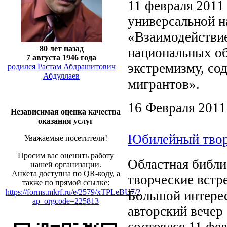
11 февраля 2011 
универсальной н
«Взаимодействие
80 лет назад
национальных о
7 августа 1946 года
экстремизму, со
родился Растам Абдрашитович
Абдуллаев
мигрантов».
16 Февраля 2011
Независимая оценка качества
оказания услуг
Юбилейный твор
Уважаемые посетители!
Просим вас оценить работу
Областная библи
нашей организации.
Анкета доступна по QR-коду, а
творческие встр
также по прямой ссылке:
https://forms.mkrf.ru/e/2579/xTPLeBU7/?
Большой интерес
ap_orgcode=225813
авторский вечер
состоялся 11 фев