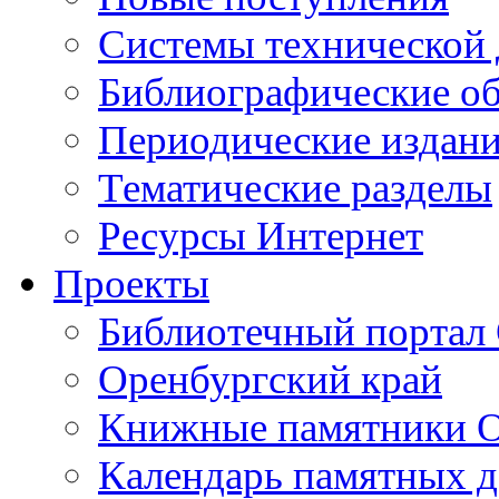
Cистемы технической
Библиографические о
Периодические издан
Тематические разделы
Ресурсы Интернет
Проекты
Библиотечный портал 
Оренбургский край
Книжные памятники О
Календарь памятных д