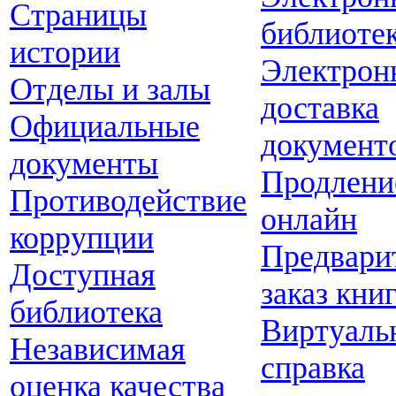
Страницы
библиоте
истории
Электрон
Отделы и залы
доставка
Официальные
документ
документы
Продлени
Противодействие
онлайн
коррупции
Предвари
Доступная
заказ кни
библиотека
Виртуаль
Независимая
справка
оценка качества