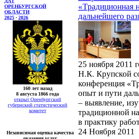
ДАТ
«Традиционная н
ОРЕНБУРГСКОЙ
ОБЛАСТИ
дальнейшего раз
2025
·
2026
25 ноября 2011 
Н.К. Крупской с
конференция «Тр
160 лет назад
опыт и пути дал
8 августа 1866 года
открыт Оренбургский
– выявление, из
губернский статистический
традиционной на
комитет
в практику рабо
24 Ноября 2011
Независимая оценка качества
оказания услуг