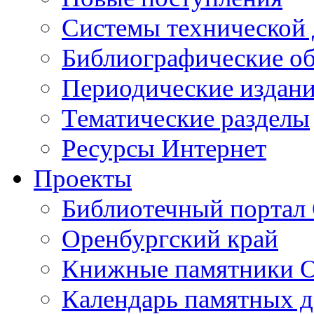
Cистемы технической
Библиографические о
Периодические издан
Тематические разделы
Ресурсы Интернет
Проекты
Библиотечный портал 
Оренбургский край
Книжные памятники О
Календарь памятных д