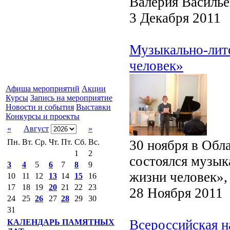
Валерия Василье
3 Декабря 2011
Музыкально-лит
человек»
Афиша мероприятий
Акции
Курсы
Запись на мероприятие
Новости и события
Выставки
Конкурсы и проекты
«
Август
»
30 ноября в Обл
Пн.
Вт.
Ср.
Чт.
Пт.
Сб.
Вс.
1
2
состоялся музык
3
4
5
6
7
8
9
жизни человек»
10
11
12
13
14
15
16
17
18
19
20
21
22
23
28 Ноября 2011
24
25
26
27
28
29
30
31
Всероссийская н
КАЛЕНДАРЬ ПАМЯТНЫХ