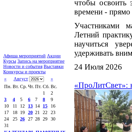
чтобы освоить 
времени - прямо
Участниками ма
Летний практик
научиться уве
удерживать вним
Афиша мероприятий
Акции
Курсы
Запись на мероприятие
24 Июля 2026
Новости и события
Выставки
Конкурсы и проекты
«
Август
»
«ПроЛитСвет»: 
Пн.
Вт.
Ср.
Чт.
Пт.
Сб.
Вс.
1
2
3
4
5
6
7
8
9
10
11
12
13
14
15
16
17
18
19
20
21
22
23
24
25
26
27
28
29
30
31