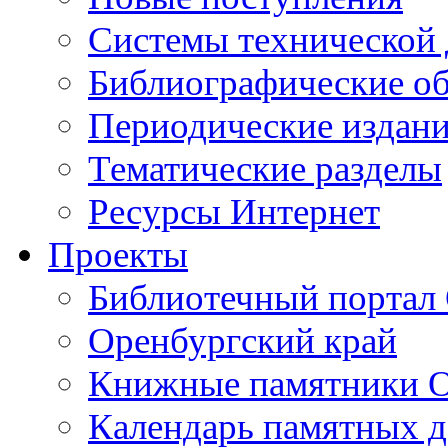
Cистемы технической
Библиографические о
Периодические издан
Тематические разделы
Ресурсы Интернет
Проекты
Библиотечный портал 
Оренбургский край
Книжные памятники О
Календарь памятных д