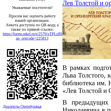
Лев Толстой и о
Уважаемые посетители!
Просим вас оценить работу
нашей организации.
Анкета доступна по QR-коду, а
также по прямой ссылке:
https://forms.mkrf.ru/e/2579/xTPLeBU7/?
ap_orgcode=225813
В рамках подго
Льва Толстого, к
библиотека им. 
«Лев Толстой и 
В предыдущих 
Диалекты Оренбуржья
Николаевича в п