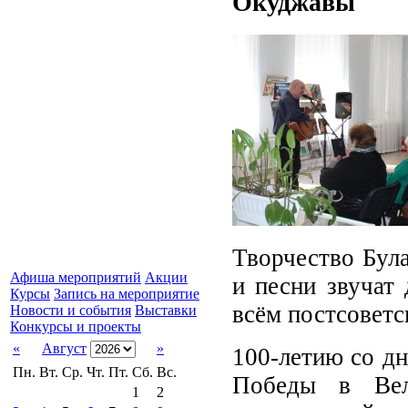
Окуджавы
Творчество Бул
Афиша мероприятий
Акции
и песни звучат 
Курсы
Запись на мероприятие
всём постсоветс
Новости и события
Выставки
Конкурсы и проекты
«
Август
»
100-летию со д
Пн.
Вт.
Ср.
Чт.
Пт.
Сб.
Вс.
Победы в Вел
1
2