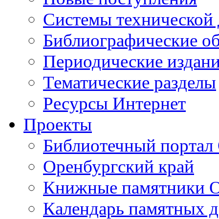
Cистемы технической
Библиографические о
Периодические издан
Тематические разделы
Ресурсы Интернет
Проекты
Библиотечный портал 
Оренбургский край
Книжные памятники О
Календарь памятных д