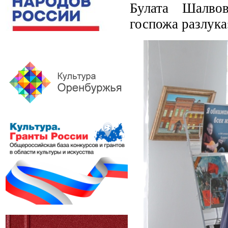
Булата Шалвов
госпожа разлука