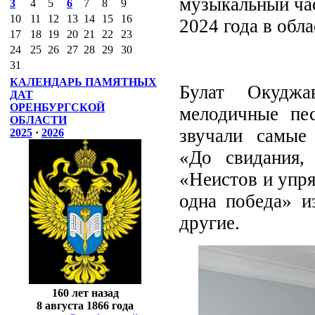
музыкальный ча
3
4
5
6
7
8
9
10
11
12
13
14
15
16
2024 года в обл
17
18
19
20
21
22
23
24
25
26
27
28
29
30
31
КАЛЕНДАРЬ ПАМЯТНЫХ
Булат Окуджа
ДАТ
ОРЕНБУРГСКОЙ
мелодичные пе
ОБЛАСТИ
звучали самые 
2025
·
2026
«До свидания, 
«Неистов и упр
одна победа» и
другие.
160 лет назад
8 августа 1866 года