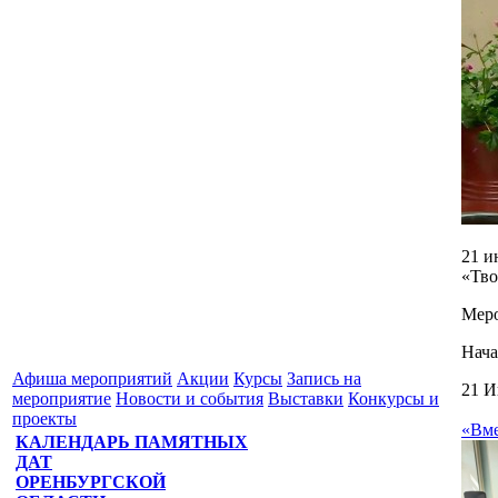
21 и
«Тво
Меро
Нача
Афиша мероприятий
Акции
Курсы
Запись на
21 И
мероприятие
Новости и события
Выставки
Конкурсы и
проекты
«Вме
КАЛЕНДАРЬ ПАМЯТНЫХ
ДАТ
ОРЕНБУРГСКОЙ