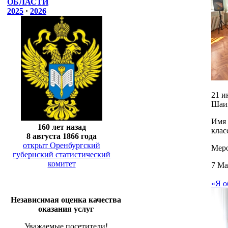
ОБЛАСТИ
2025
·
2026
21 и
Шаин
Имя 
160 лет назад
клас
8 августа 1866 года
открыт Оренбургский
Меро
губернский статистический
комитет
7 Ма
«Я о
Независимая оценка качества
оказания услуг
Уважаемые посетители!