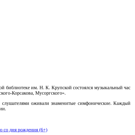
ой библиотеке им. Н. К. Крупской состоялся музыкальный час
ского-Корсакова, Мусоргского».
д слушателями оживали знаменитые симфонические. Каждый
ии.
 со дня рождения (6+)