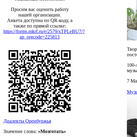
Просим вас оценить работу
нашей организации.
Анкета доступна по QR-коду, а
также по прямой ссылке:
https://forms.mkrf.ru/e/2579/xTPLeBU7/?
ap_orgcode=225813
Твор
пост
100
музы
7 Ма
Музы
Диалекты Оренбуржья
Значение слова:
«Мозготать»