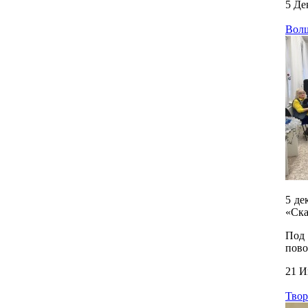
5 Де
Волш
5 де
«Ска
Под 
пово
21 И
Твор