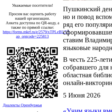
Уважаемые посетители!
Пушкинский день
Просим вас оценить работу
но и повод вспом
нашей организации.
ряд его популяр
Анкета доступна по QR-коду, а
также по прямой ссылке:
сформировавшим
https://forms.mkrf.ru/e/2579/xTPLeBU7/?
ap_orgcode=225813
ставим Владимир
языковые народн
В честь 225-лети
собравшего для 
областная библи
онлайн‑викторин
5 Июня 2026
Диалекты Оренбуржья
«Учим языки вме