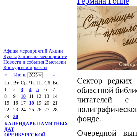
Германа Гоппе
Афиша мероприятий
Акции
Курсы
Запись на мероприятие
Новости и события
Выставки
Конкурсы и проекты
«
Июнь
»
Сектор редких 
Пн.
Вт.
Ср.
Чт.
Пт.
Сб.
Вс.
областной библи
1
2
3
4
5
6
7
8
9
10
11
12
13
14
читателей с
15
16
17
18
19
20
21
полиграфическо
22
23
24
25
26
27
28
29
30
фонде.
КАЛЕНДАРЬ ПАМЯТНЫХ
ДАТ
Очередной вып
ОРЕНБУРГСКОЙ