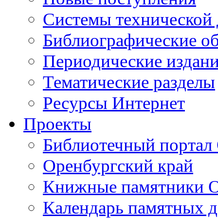
Cистемы технической
Библиографические о
Периодические издан
Тематические разделы
Ресурсы Интернет
Проекты
Библиотечный портал 
Оренбургский край
Книжные памятники О
Календарь памятных д