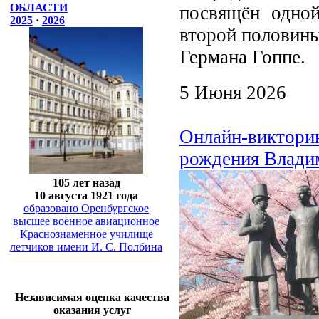
ОБЛАСТИ
посвящён одно
2025
·
2026
второй половины
Германа Гоппе.
5 Июня 2026
Онлайн-викторин
рождения Влади
105 лет назад
10 августа 1921 года
образовано Оренбургское
высшее военное авиационное
Краснознаменное училище
летчиков имени И. С. Полбина
Независимая оценка качества
оказания услуг