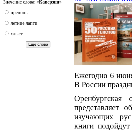
Значение слова:
«Ка́верзни»
препоны
летние лапти
хлыст
Еще слова
Ежегодно 6 июня
В России празд
Оренбургская 
представляет о
изучающих рус
книги подойдут