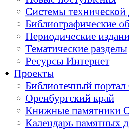
Cистемы технической
Библиографические о
Периодические издан
Тематические разделы
Ресурсы Интернет
Проекты
Библиотечный портал 
Оренбургский край
Книжные памятники О
Календарь памятных д