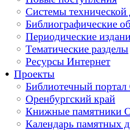
Cистемы технической
Библиографические о
Периодические издан
Тематические разделы
Ресурсы Интернет
Проекты
Библиотечный портал 
Оренбургский край
Книжные памятники О
Календарь памятных д