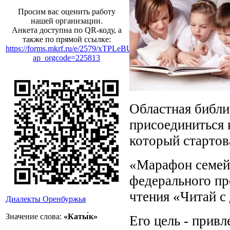
Просим вас оценить работу
нашей организации.
Анкета доступна по QR-коду, а
также по прямой ссылке:
https://forms.mkrf.ru/e/2579/xTPLeBU7/?
ap_orgcode=225813
Областная библи
присоединиться
который стартова
«Марафон семейн
федерального пр
чтения «Читай 
Диалекты Оренбуржья
Значение слова:
«Каты́к»
Его цель - прив