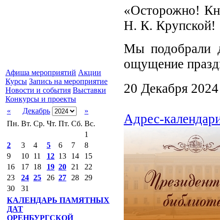
«Осторожно! Кни
Н. К. Крупской!
Мы подобрали д
ощущение празд
Афиша мероприятий
Акции
Курсы
Запись на мероприятие
20 Декабря 2024
Новости и события
Выставки
Конкурсы и проекты
«
Декабрь
»
Адрес-календари
Пн.
Вт.
Ср.
Чт.
Пт.
Сб.
Вс.
1
2
3
4
5
6
7
8
9
10
11
12
13
14
15
16
17
18
19
20
21
22
23
24
25
26
27
28
29
30
31
КАЛЕНДАРЬ ПАМЯТНЫХ
ДАТ
ОРЕНБУРГСКОЙ