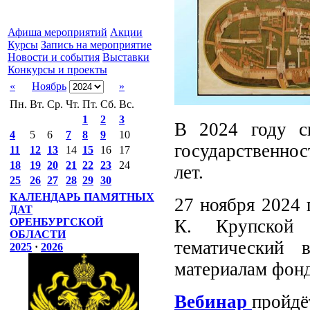
Афиша мероприятий
Акции
Курсы
Запись на мероприятие
Новости и события
Выставки
Конкурсы и проекты
«
Ноябрь
»
Пн.
Вт.
Ср.
Чт.
Пт.
Сб.
Вс.
1
2
3
В 2024 году с
4
5
6
7
8
9
10
государственно
11
12
13
14
15
16
17
18
19
20
21
22
23
24
лет.
25
26
27
28
29
30
КАЛЕНДАРЬ ПАМЯТНЫХ
27 ноября 2024 
ДАТ
К. Крупской 
ОРЕНБУРГСКОЙ
ОБЛАСТИ
тематический 
2025
·
2026
материалам фонд
Вебинар
пройдё