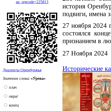
ap_orgcode=225813
история Оренбур
подвиги, имена 
27 ноября 2024 
состоялся конц
признанием в лю
27 Ноября 2024
Исторические к
Диалекты Оренбуржья
Значение слова:
«У́рева»
плач
овраг
конец