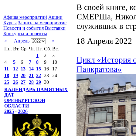
В своей книге, 
СМЕРШа, Никола
Афиша мероприятий
Акции
Курсы
Запись на мероприятие
служивших в ст
Новости и события
Выставки
Конкурсы и проекты
18 Апреля 2022
«
Апрель
»
Пн.
Вт.
Ср.
Чт.
Пт.
Сб.
Вс.
1
2
3
Цикл «История 
4
5
6
7
8
9
10
Панкратова»
11
12
13
14
15
16
17
18
19
20
21
22
23
24
25
26
27
28
29
30
КАЛЕНДАРЬ ПАМЯТНЫХ
ДАТ
ОРЕНБУРГСКОЙ
ОБЛАСТИ
2025
·
2026