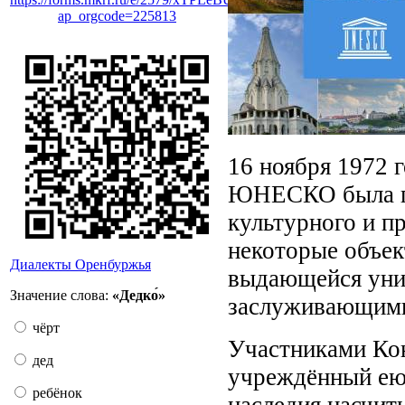
ap_orgcode=225813
16 ноября 1972 
ЮНЕСКО была пр
культурного и п
некоторые объе
Диалекты Оренбуржья
выдающейся уни
Значение слова:
«Дедко́»
заслуживающими
чёрт
Участниками Кон
дед
учреждённый ею 
ребёнок