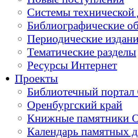
Cистемы технической
Библиографические о
Периодические издан
Тематические разделы
Ресурсы Интернет
Проекты
Библиотечный портал 
Оренбургский край
Книжные памятники О
Календарь памятных д