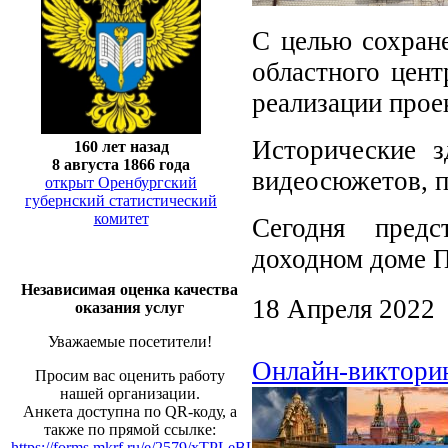
С целью сохране
областного цен
реализации прое
Исторические з
160 лет назад
8 августа 1866 года
видеосюжетов, п
открыт Оренбургский
губернский статистический
комитет
Сегодня пред
доходном доме 
Независимая оценка качества
18 Апреля 2022
оказания услуг
Уважаемые посетители!
Онлайн-викторин
Просим вас оценить работу
нашей организации.
Анкета доступна по QR-коду, а
также по прямой ссылке:
https://forms.mkrf.ru/e/2579/xTPLeBU7/?