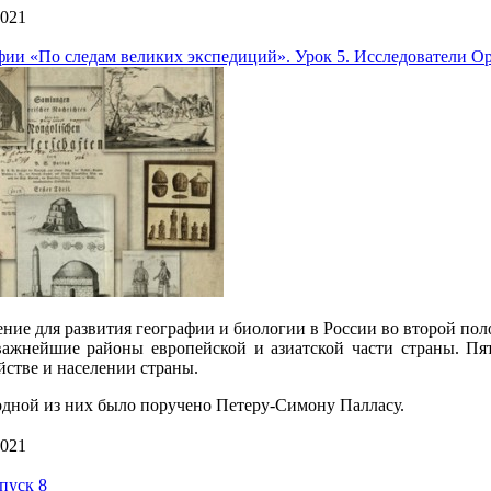
2021
фии «По следам великих экспедиций». Урок 5. Исследователи Ор
ние для развития географии и биологии в России во второй поло
важнейшие районы европейской и азиатской части страны. П
йстве и населении страны.
одной из них было поручено Петеру-Симону Палласу.
2021
пуск 8