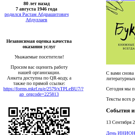
80 лет назад
7 августа 1946 года
родился Растам Абдрашитович
Абдуллаев
Независимая оценка качества
оказания услуг
Уважаемые посетители!
Просим вас оценить работу
нашей организации.
С вами снова
Анкета доступна по QR-коду, а
литературных
также по прямой ссылке:
Сегодня мы п
https://forms.mkrf.ru/e/2579/xTPLeBU7/?
ap_orgcode=225813
Тексты всех 
События и
13 Сентября 
День ИНИОН