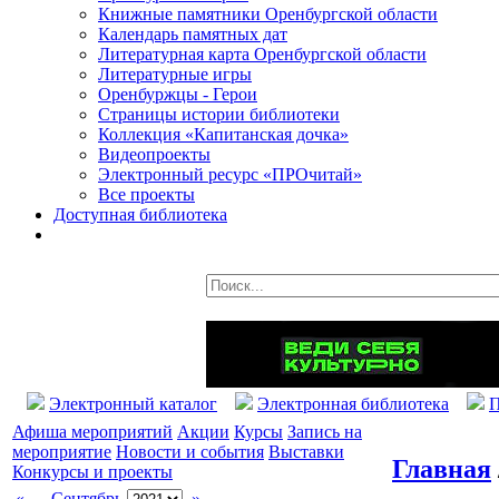
Книжные памятники Оренбургской области
Календарь памятных дат
Литературная карта Оренбургской области
Литературные игры
Оренбуржцы - Герои
Страницы истории библиотеки
Коллекция «Капитанская дочка»
Видеопроекты
Электронный ресурс «ПРОчитай»
Все проекты
Доступная библиотека
Электронный каталог
Электронная библиотека
П
Афиша мероприятий
Акции
Курсы
Запись на
мероприятие
Новости и события
Выставки
Главная
Конкурсы и проекты
«
Сентябрь
»