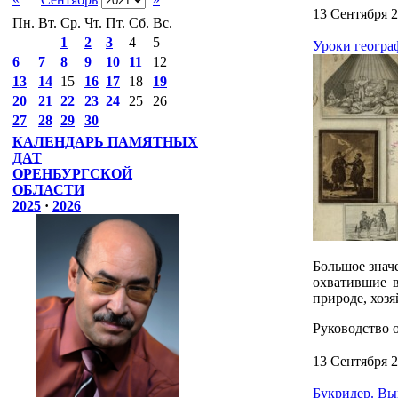
13 Сентября 
Пн.
Вт.
Ср.
Чт.
Пт.
Сб.
Вс.
1
2
3
4
5
Уроки геогра
6
7
8
9
10
11
12
13
14
15
16
17
18
19
20
21
22
23
24
25
26
27
28
29
30
КАЛЕНДАРЬ ПАМЯТНЫХ
ДАТ
ОРЕНБУРГСКОЙ
ОБЛАСТИ
2025
·
2026
Большое значе
охватившие 
природе, хозя
Руководство 
13 Сентября 
Букридер. Вы