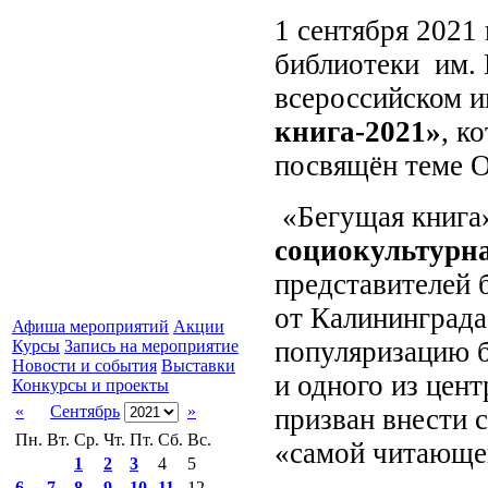
1 сентября 2021
библиотеки им. 
всероссийском и
книга-2021»
, к
посвящён теме О
«Бегущая книга
социокультурн
представителей 
от Калининграда
Афиша мероприятий
Акции
популяризацию б
Курсы
Запись на мероприятие
Новости и события
Выставки
и одного из цент
Конкурсы и проекты
«
Сентябрь
»
призван внести 
Пн.
Вт.
Ср.
Чт.
Пт.
Сб.
Вс.
«самой читающе
1
2
3
4
5
6
7
8
9
10
11
12