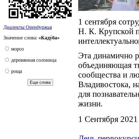
1 сентября сотр
Диалекты Оренбуржья
Н. К. Крупской 
Значение слова:
«Каду́ба»
интеллектуально
мороз
Эта динамично р
деревянная солоница
объединяющая ты
роща
сообщества и лю
Владивостока, н
Еще слова
для познаватель
жизни.
1 Сентября 2021
День первокурсн