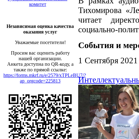
В рамках аудио
комитет
Тихомирова «Ле
читает директ
Независимая оценка качества
социально-полит
оказания услуг
Уважаемые посетители!
События и мер
Просим вас оценить работу
нашей организации.
1 Сентября 2021
Анкета доступна по QR-коду, а
также по прямой ссылке:
https://forms.mkrf.ru/e/2579/xTPLeBU7/?
Интеллектуальны
ap_orgcode=225813