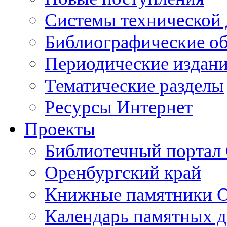
Cистемы технической
Библиографические о
Периодические издан
Тематические разделы
Ресурсы Интернет
Проекты
Библиотечный портал 
Оренбургский край
Книжные памятники О
Календарь памятных д