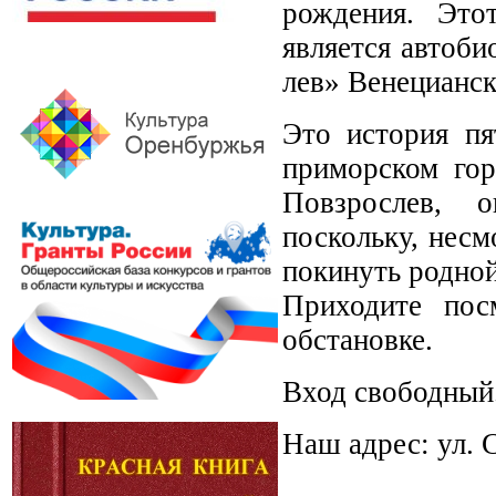
рождения. Это
является автоб
лев» Венецианск
Это история п
приморском гор
Повзрослев, 
поскольку, несм
покинуть родной
Приходите пос
обстановке.
Вход свободный.
Наш адрес: ул. С