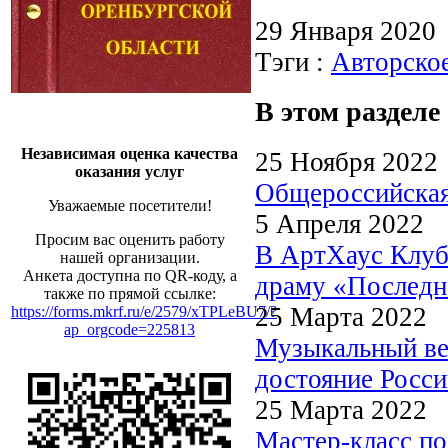
29 Января 2020
Тэги :
Авторско
В этом разделе
Независимая оценка качества
25 Ноября 2022
оказания услуг
Общероссийск
Уважаемые посетители!
5 Апреля 2022
Просим вас оценить работу
В АртХаус Клуб
нашей организации.
Анкета доступна по QR-коду, а
драму «Последн
также по прямой ссылке:
25 Марта 2022
https://forms.mkrf.ru/e/2579/xTPLeBU7/?
ap_orgcode=225813
Музыкальный ве
достояние Росс
25 Марта 2022
Мастер-класс по