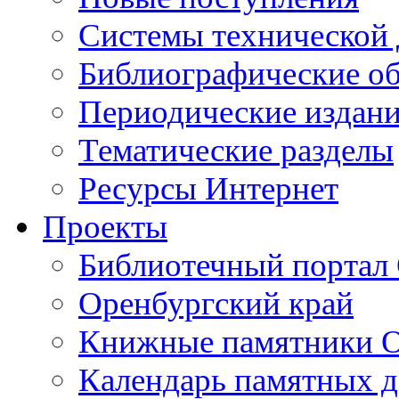
Cистемы технической
Библиографические о
Периодические издан
Тематические разделы
Ресурсы Интернет
Проекты
Библиотечный портал 
Оренбургский край
Книжные памятники О
Календарь памятных д