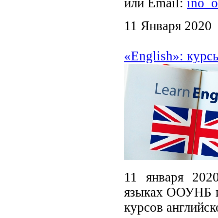
или Email:
ino_o
11 Января 2020
«English»: курс
11 января 202
языках ООУНБ им
курсов английск