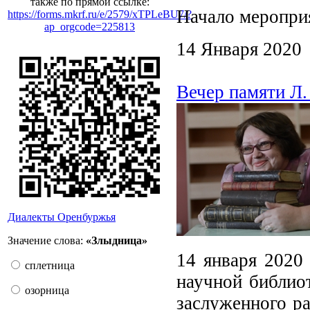
также по прямой ссылке:
Начало мероприя
https://forms.mkrf.ru/e/2579/xTPLeBU7/?
ap_orgcode=225813
14 Января 2020
Вечер памяти Л.
Диалекты Оренбуржья
Значение слова:
«Злыдница»
14 января 2020
сплетница
научной библиот
озорница
заслуженного р