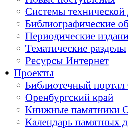
Cистемы технической
Библиографические о
Периодические издан
Тематические разделы
Ресурсы Интернет
Проекты
Библиотечный портал 
Оренбургский край
Книжные памятники О
Календарь памятных д