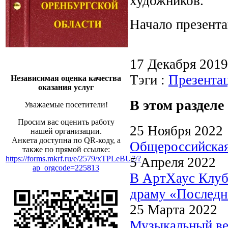
художников.
Начало презента
17 Декабря 201
Тэги :
Презента
Независимая оценка качества
оказания услуг
В этом разделе
Уважаемые посетители!
Просим вас оценить работу
25 Ноября 2022
нашей организации.
Анкета доступна по QR-коду, а
Общероссийск
также по прямой ссылке:
https://forms.mkrf.ru/e/2579/xTPLeBU7/?
5 Апреля 2022
ap_orgcode=225813
В АртХаус Клуб
драму «Последн
25 Марта 2022
Музыкальный ве